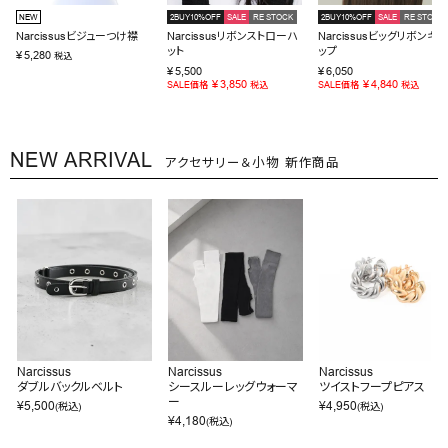
NEW
2BUY10%OFF
SALE
RE STOCK
2BUY10%OFF
SALE
RE STOCK
Narcissusビジューつけ襟
Narcissusリボンストローハ
Narcissusビッグリボンキャ
ット
ップ
¥
5,280
税込
¥
5,500
¥
6,050
¥
3,850
¥
4,840
SALE価格
税込
SALE価格
税込
NEW ARRIVAL
アクセサリー＆小物 新作商品
Narcissus
Narcissus
Narcissus
ダブルバックルベルト
シースルーレッグウォーマ
ツイストフープピアス
ー
¥
5,500
¥
4,950
(税込)
(税込)
¥
4,180
(税込)