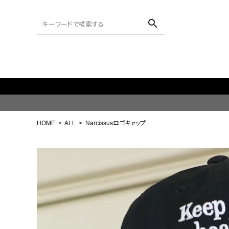
search
ACCOUNT MENU
ようこそ ゲスト 様
HOME
ALL
Narcissusロゴキャップ
meeting_room
person
ログイン
会員登録
search
NEW IN
CATEGORY