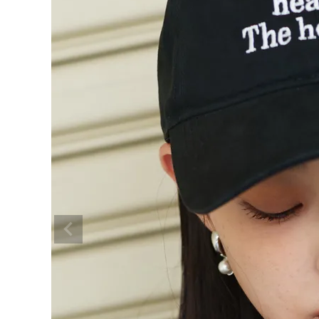
BRAND
SALE
OUTLET
RANKING
RE STOCK
COMING SOON
TOPICS
JOURNAL
INFORMATION
RECRUIT
はじめてご利用の方へ