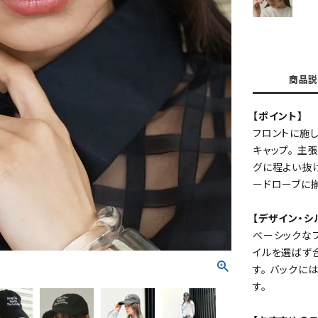
商品説
【ポイント】
フロントに施
キャップ。 主
グに程よい抜
ードローブに
【デザイン・シ
ベーシックなフ
イルを選ばず
す。 バックに
す。