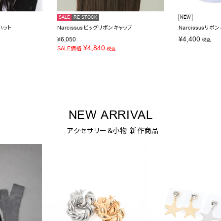
SALE
RE STOCK
NEW
ハット
Narcissusビッグリボンキャップ
Narcissusリボ
¥
4,400
¥
6,050
税込
¥
4,840
SALE価格
税込
NEW ARRIVAL
アクセサリー＆小物 新作商品