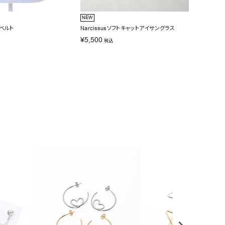
NEW
NEW
ンベルト
Narcissusソフトキャットアイサングラス
Narci
¥
5,500
¥
6,60
税込