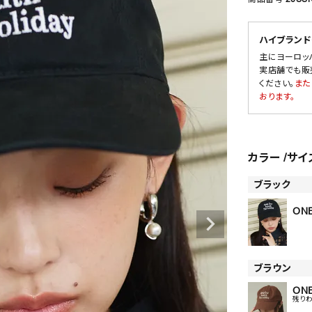
ハイブランド
主にヨーロッ
SALE
実店舗でも販
ください。
また
OUTLET
おります。
カラー
サイ
ブラック
ONE
ブラウン
ONE
残り