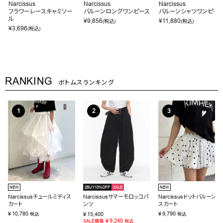
Narcissus
Narcissus
Narcissus
フラワーレースキャミソー
バルーンロングワンピース
バルーンシャツワンピー
ル
¥
9,856
¥
11,880
(税込)
(税込)
¥
3,696
(税込)
RANKING
ボトムスランキング
NEW
2BUY10%OFF
SALE
NEW
Narcissusチュールミディス
Narcissusサマーモロッコパ
Narcissusドットバルーンミ
カート
ンツ
スカート
¥
10,780
¥
9,790
¥
15,400
税込
税込
¥
9,240
SALE価格
税込