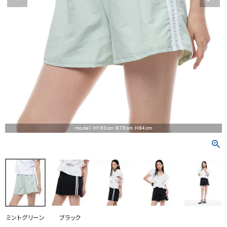
RANKING
RE STOCK
COMING SOON
TOPICS
JOURNAL
INFORMATION
model：H163cm B78cm H84cm
RECRUIT
はじめてご利用の方へ
お問い合わせ
ミントグリーン
ブラック