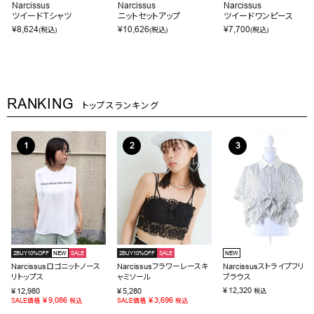
Narcissus
Narcissus
Narcissus
ツイードＴシャツ
ニットセットアップ
ツイードワンピース
¥
8,624
¥
10,626
¥
7,700
(税込)
(税込)
(税込)
RANKING
トップスランキング
2BUY10%OFF
NEW
SALE
2BUY10%OFF
SALE
NEW
Narcissusロゴニットノース
Narcissusフラワーレースキ
Narcissusストライプフリル
リトップス
ャミソール
ブラウス
¥
12,320
¥
12,980
¥
5,280
税込
¥
9,086
¥
3,696
SALE価格
税込
SALE価格
税込