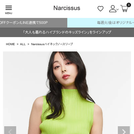
0
menu
MENU
毎週火/金はオリジナル・木はブランド入荷販売日
ACCOUNT MENU
「大人も着れるハイブランドのキッズライン」をラインアップ
ようこそ ゲスト 様
HOME
ALL
Narcissusハイネックノースリーブ
meeting_room
person
ログイン
会員登録
search
NEW IN
CATEGORY
BRAND
SALE
OUTLET