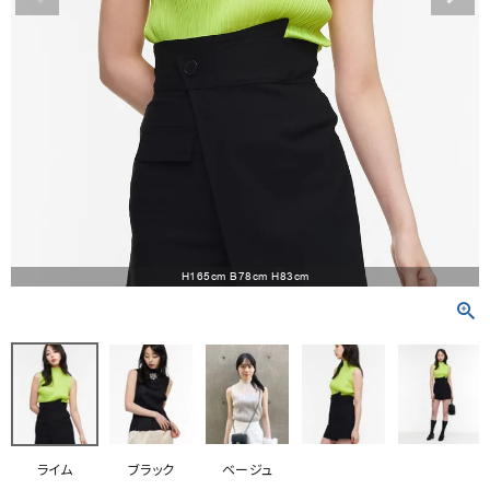
RANKING
RE STOCK
COMING SOON
TOPICS
JOURNAL
INFORMATION
H165cm B78cm H83cm
RECRUIT
はじめてご利用の方へ
お問い合わせ
ライム
ブラック
ベージュ