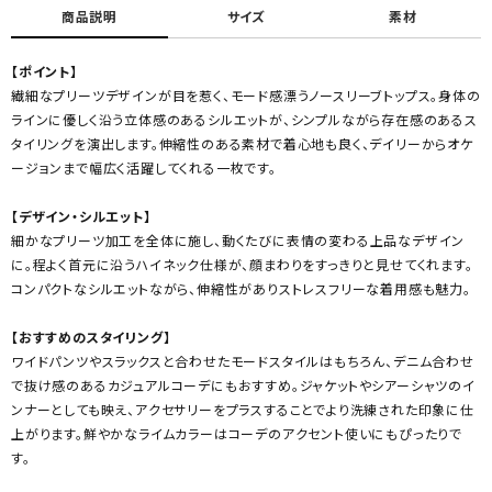
商品説明
サイズ
素材
【ポイント】
繊細なプリーツデザインが目を惹く、モード感漂うノースリーブトップス。身体の
ラインに優しく沿う立体感のあるシルエットが、シンプルながら存在感のあるス
タイリングを演出します。伸縮性のある素材で着心地も良く、デイリーからオケ
ージョンまで幅広く活躍してくれる一枚です。
【デザイン・シルエット】
細かなプリーツ加工を全体に施し、動くたびに表情の変わる上品なデザイン
に。程よく首元に沿うハイネック仕様が、顔まわりをすっきりと見せてくれます。
コンパクトなシルエットながら、伸縮性がありストレスフリーな着用感も魅力。
【おすすめのスタイリング】
ワイドパンツやスラックスと合わせたモードスタイルはもちろん、デニム合わせ
で抜け感のあるカジュアルコーデにもおすすめ。ジャケットやシアーシャツのイ
ンナーとしても映え、アクセサリーをプラスすることでより洗練された印象に仕
上がります。鮮やかなライムカラーはコーデのアクセント使いにもぴったりで
す。