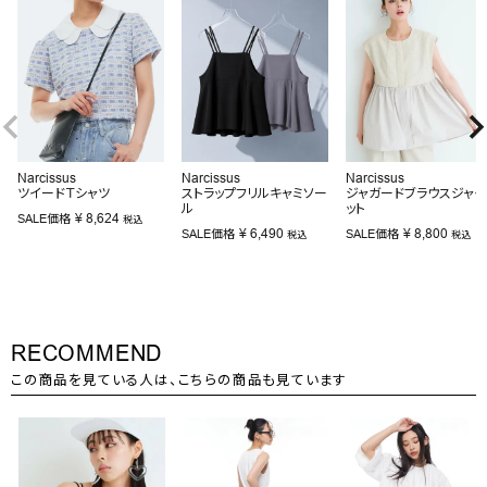
Narcissus
Narcissus
Narcissus
ツイードＴシャツ
ストラップフリルキャミソー
ジャガードブラウスジャケ
ル
ット
¥
8,624
SALE価格
税込
¥
6,490
¥
8,800
SALE価格
SALE価格
税込
税込
RECOMMEND
この商品を見ている人は、こちらの商品も見ています