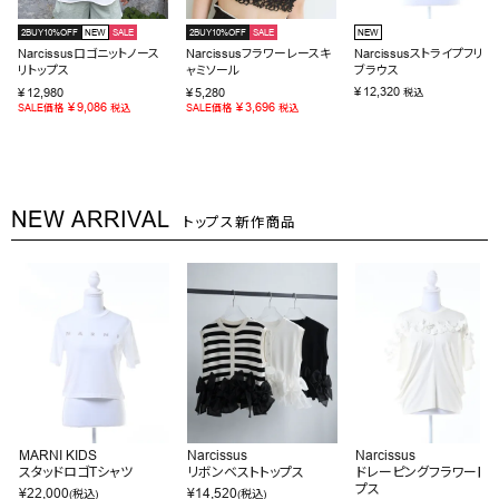
2BUY10%OFF
NEW
SALE
2BUY10%OFF
SALE
NEW
Narcissusロゴニットノース
Narcissusフラワーレースキ
Narcissusストライプフリル
リトップス
ャミソール
ブラウス
¥
12,320
¥
12,980
¥
5,280
税込
¥
9,086
¥
3,696
SALE価格
税込
SALE価格
税込
NEW ARRIVAL
トップス新作商品
MARNI KIDS
Narcissus
Narcissus
スタッドロゴTシャツ
リボンベストトップス
ドレーピングフラワートッ
プス
¥
22,000
¥
14,520
(税込)
(税込)