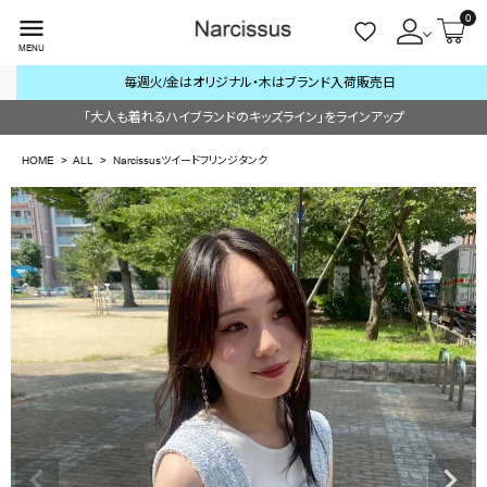
0
menu
MENU
毎週火/金はオリジナル・木はブランド入荷販売日
ACCOUNT MENU
「大人も着れるハイブランドのキッズライン」をラインアップ
ようこそ ゲスト 様
HOME
ALL
Narcissusツイードフリンジタンク
meeting_room
person
ログイン
会員登録
search
NEW IN
CATEGORY
BRAND
SALE
OUTLET