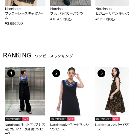
Narcissus
Narcissus
Narcissus
フラワーレースキャミソー
フリルバイカーパンツ
ビジューリボンキャップ
ル
¥
10,450
¥
6,600
(税込)
(税込)
¥
3,696
(税込)
RANKING
ワンピースランキング
2BUY10%OFF
SALE
2BUY10%OFF
SALE
2BUY10%OFF
SALE
Narcissus（セットアップ対応
Narcissusレイヤードマキシ
Narcissusレオパードワンピ
可）カットワーク刺繍ワンピ
ワンピース
ース
ース