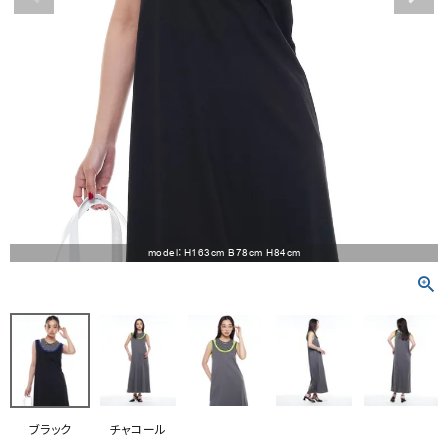
RANKING
RE STOCK
COMING SOON
TOPICS
JOURNAL
INFORMATION
model：H163cm B78cm H84cm
RECRUIT
はじめてご利用の方へ
お問い合わせ
ブラック
チャコール