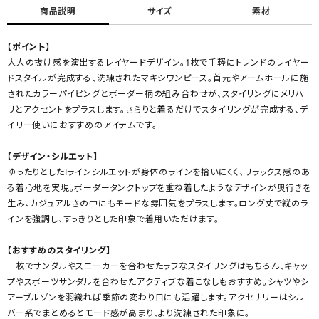
商品説明
サイズ
素材
【ポイント】
大人の抜け感を演出するレイヤードデザイン。1枚で手軽にトレンドのレイヤー
ドスタイルが完成する、洗練されたマキシワンピース。首元やアームホールに施
されたカラーパイピングとボーダー柄の組み合わせが、スタイリングにメリハ
リとアクセントをプラスします。さらりと着るだけでスタイリングが完成する、デ
イリー使いにおすすめのアイテムです。
【デザイン・シルエット】
ゆったりとしたIラインシルエットが身体のラインを拾いにくく、リラックス感のあ
る着心地を実現。ボーダータンクトップを重ね着したようなデザインが奥行きを
生み、カジュアルさの中にもモードな雰囲気をプラスします。ロング丈で縦のラ
インを強調し、すっきりとした印象で着用いただけます。
【おすすめのスタイリング】
一枚でサンダルやスニーカーを合わせたラフなスタイリングはもちろん、キャッ
プやスポーツサンダルを合わせたアクティブな着こなしもおすすめ。シャツやシ
アーブルゾンを羽織れば季節の変わり目にも活躍します。アクセサリーはシル
バー系でまとめるとモード感が高まり、より洗練された印象に。