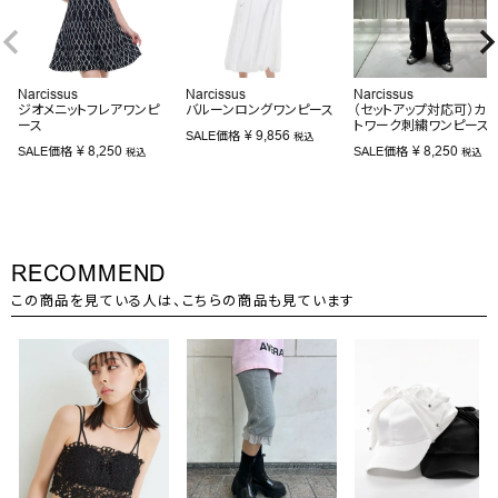
Narcissus
Narcissus
Narcissus
ジオメニットフレアワンピ
バルーンロングワンピース
（セットアップ対応可）カッ
ース
トワーク刺繍ワンピース
¥
9,856
SALE価格
税込
¥
8,250
¥
8,250
SALE価格
SALE価格
税込
税込
RECOMMEND
この商品を見ている人は、こちらの商品も見ています