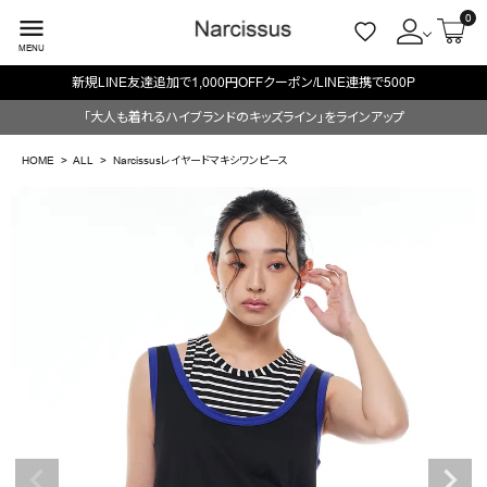
0
menu
MENU
新規LINE友達追加で1,000円OFFクーポン/LINE連携で500P
ACCOUNT MENU
「大人も着れるハイブランドのキッズライン」をラインアップ
ようこそ ゲスト 様
HOME
ALL
Narcissusレイヤードマキシワンピース
meeting_room
person
ログイン
会員登録
search
NEW IN
CATEGORY
BRAND
SALE
OUTLET