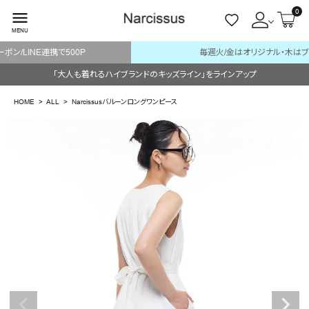
0
menu
MENU
毎週火/金はオリジナル・木はブランド入荷販売日
ACCOUNT MENU
「大人も着れるハイブランドのキッズライン」をラインアップ
ようこそ ゲスト 様
HOME
ALL
Narcissusバルーンロングワンピース
meeting_room
person
ログイン
会員登録
search
NEW IN
CATEGORY
BRAND
SALE
OUTLET