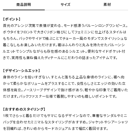
商品説明
サイズ
素材
【ポイント】
首元のアレンジ次第で表情が変わる、モード感漂うバルーンロングワンピース。
ボウタイをフロントで大きくリボン結びにしてフェミニンに仕上げるスタイルは
もちろん、バックやサイドで結ぶことでチョーカー風のモダンでスタイリッシュな
着こなしもお楽しみいただけます。裾はふんわりと丸みを持たせたバルーンシ
ルエットでシンプルながらも存在感のあるシルエット。便利なサイドポケット付
きで、実用性も兼ね備えたディテールにこだわりの詰まったアイテムです。
【デザイン・シルエット】
身体のラインを拾いすぎない、すとんと落ちる上品な身頃のラインに、裾へ向
かって柔らかなボリュームをプラスすることで、女性らしさとエッジの効いた立
体感を両立。ノースリーブデザインで抜け感があり、軽やかな印象でご着用いた
だけます。バックファスナー仕様で着脱しやすいのも嬉しいポイントです。
【おすすめのスタイリング】
1枚でさらっと着るだけでもサマになるデザインなので、華奢なサンダルやミニ
バッグを合わせたミニマルなスタイリングがおすすめ。ジャケットやシアーシャツ
を羽織れば、きれいめからモードカジュアルまで幅広く着回せます。