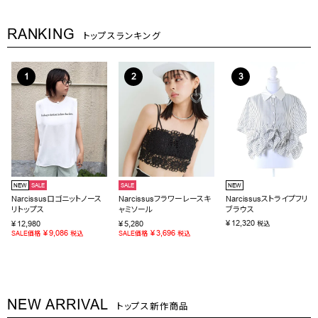
RANKING
トップスランキング
NEW
SALE
SALE
NEW
Narcissusロゴニットノース
Narcissusフラワーレースキ
Narcissusストライプフリル
リトップス
ャミソール
ブラウス
¥
12,320
¥
12,980
¥
5,280
税込
¥
9,086
¥
3,696
SALE価格
税込
SALE価格
税込
NEW ARRIVAL
トップス新作商品