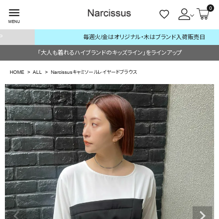
0
menu
MENU
毎週火/金はオリジナル・木はブランド入荷販売日
ACCOUNT MENU
「大人も着れるハイブランドのキッズライン」をラインアップ
ようこそ ゲスト 様
HOME
ALL
Narcissusキャミソールレイヤードブラウス
meeting_room
person
ログイン
会員登録
search
NEW IN
CATEGORY
BRAND
SALE
OUTLET