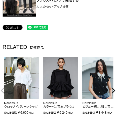
ブラウス×パンツで完成する
大人のセットアップ提案
RELATED
関連商品
Narcissus
Narcissus
Narcissus
クロップドバルーンシャツ
カラーペプラムブラウス
ビジュー襟フリルブラウ
¥
6,600
¥
9,240
¥
8,448
SALE価格
SALE価格
SALE価格
税込
税込
税込