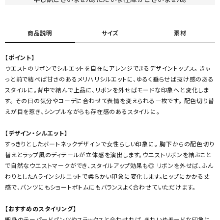
商品説明
サイズ
素材
【ポイント】
ウエストのリボンでシルエットを自在にアレンジできるデザイントップス。 きゅ
っと前で結べば甘さのあるメリハリシルエットに、ゆるく垂らせば抜け感のある
スタイルに。背中で結んで上品に、リボンを外せばモードな印象へと変化しま
す。 その日の気分やコーデに合わせて表情を変えられる一枚です。 配色切り替
えが目を惹き、シンプルながらも存在感のあるスタイルに。
【デザイン・シルエット】
すっきりとしたボートネックデザインで女性らしい印象に。 胸下からの配色切り
替えとラップ風のディテールが立体感を演出します。ウエストリボンを結ぶこと
で自然なウエストマークができ、スタイルアップ効果も◎ リボンを外せば、ふん
わりとしたAラインシルエットで柔らかい印象に変化します。ヒップにかかる丈
感で、パンツにもショートボトムにもバランスよく合わせていただけます。
【おすすめのスタイリング】
細身のテーパードパンツやスラックスと合わせれば、きれいめモードな印象に。