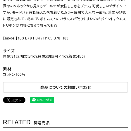
深めのVネックから見えるデコルテが女性らしさをプラス。可愛らしいデザインで
すが、モードさも兼ね備えた落ち着いたカラー展開で大人な一面も。着丈が短め
に設定されているので、ボトムスとのバランスが取りやすいのがポイント。ウエス
トリボンは前後どちらで結んでも◎
【model】163 B78 H84 / H165 B78 H83
サイズ
肩幅:31㎝,袖丈:31㎝,身幅:(調節可)41㎝,着丈:45㎝
素材
コットン100%
商品についてのお問い合わせ
RELATED
関連商品