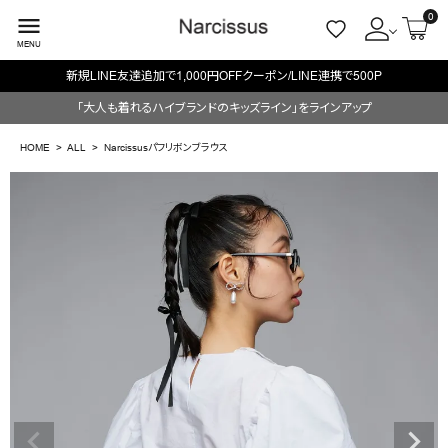
0
menu
MENU
新規LINE友達追加で1,000円OFFクーポン/LINE連携で500P
ACCOUNT MENU
「大人も着れるハイブランドのキッズライン」をラインアップ
ようこそ ゲスト 様
HOME
ALL
Narcissusパフリボンブラウス
meeting_room
person
ログイン
会員登録
search
NEW IN
CATEGORY
BRAND
SALE
OUTLET