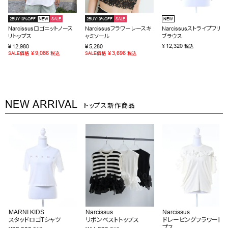
2BUY10%OFF
NEW
SALE
2BUY10%OFF
SALE
NEW
Narcissusロゴニットノース
Narcissusフラワーレースキ
Narcissusストライプフリル
リトップス
ャミソール
ブラウス
¥
12,320
¥
12,980
¥
5,280
税込
¥
9,086
¥
3,696
SALE価格
税込
SALE価格
税込
NEW ARRIVAL
トップス新作商品
MARNI KIDS
Narcissus
Narcissus
スタッドロゴTシャツ
リボンベストトップス
ドレーピングフラワートッ
プス