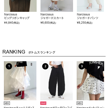
Narcissus
Narcissus
Narcissus
ビッグリボンキャップ
ジャガードスカート
ジャガードパンツ
¥
4,840
¥
6,600
¥
8,250
(税込)
(税込)
(税込)
RANKING
ボトムスランキング
NEW
SALE
NEW
Narcissusチュールミディス
Narcissusサマーモロッコパ
Narcissusドットバルーンミ