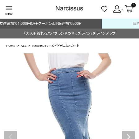
0
menu
MENU
毎週火/金はオリジナル・木はブランド入荷販売日
ACCOUNT MENU
「大人も着れるハイブランドのキッズライン」をラインアップ
ようこそ ゲスト 様
HOME
ALL
Narcissusマーメイドデニムスカート
meeting_room
person
ログイン
会員登録
search
NEW IN
CATEGORY
BRAND
SALE
OUTLET