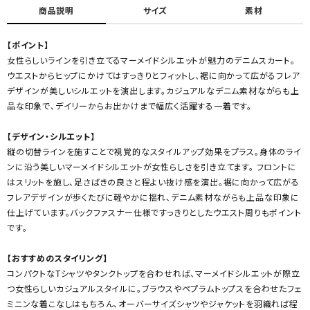
商品説明
サイズ
素材
【ポイント】
女性らしいラインを引き立てるマーメイドシルエットが魅力のデニムスカート。
ウエストからヒップにかけてはすっきりとフィットし、裾に向かって広がるフレア
デザインが美しいシルエットを演出します。カジュアルなデニム素材ながらも上
品な印象で、デイリーからお出かけまで幅広く活躍する一着です。
【デザイン・シルエット】
縦の切替ラインを施すことで視覚的なスタイルアップ効果をプラス。身体のライ
ンに沿う美しいマーメイドシルエットが女性らしさを引き立てます。 フロントに
はスリットを施し、足さばきの良さと程よい抜け感を演出。裾に向かって広がる
フレアデザインが歩くたびに軽やかに揺れ、デニム素材ながらも上品な印象に
仕上げています。バックファスナー仕様ですっきりとしたウエスト周りもポイント
です。
【おすすめのスタイリング】
コンパクトなTシャツやタンクトップを合わせれば、マーメイドシルエットが際立
つ女性らしいカジュアルスタイルに。ブラウスやペプラムトップスを合わせたフェ
ミニンな着こなしはもちろん、オーバーサイズシャツやジャケットを羽織れば程