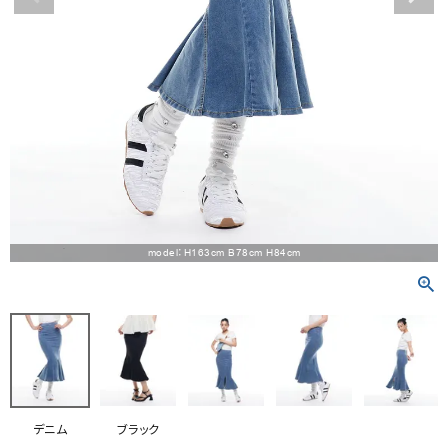
RANKING
RE STOCK
COMING SOON
TOPICS
JOURNAL
INFORMATION
model：H163cm B78cm H84cm
RECRUIT
はじめてご利用の方へ
お問い合わせ
デニム
ブラック