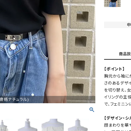
申
商品説
【ポイント】
胸元から袖に
さのあるデザ
を切り替え、
イリングの主役
m/骨格ナチュラル)
で、フェミニ
【デザイン・シ
顔まわりを華