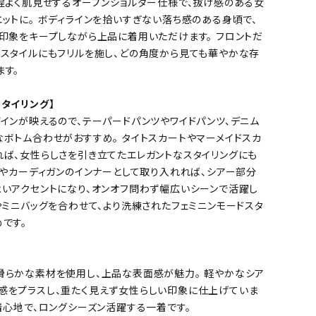
は程よく肌見せするオープンショルダー仕様で、抜け感のある女
ットに。 ボディラインを拾いすぎない落ち感のある身頃で、
た印象をキープしながら上品に着用いただけます。 フロントだ
クスタイルにもフリルを施し、どの角度から見ても華やかな存
ます。
タイリング】
インが映えるので、テーパードパンツやワイドパンツ、デニム
なボトム合わせがおすすめ。 タイトスカートやマーメイドスカ
れば、女性らしさを引き立てたエレガントなスタイリングにも
トやカーディガンのインナーとして取り入れれば、シアー部分
よいアクセントになり、オンオフ問わず幅広いシーンで活躍し
やミニバッグを合わせて、より洗練されたフェミニンモードスタ
です。
滑らかな素材を使用し、上品な表面感が魅力。 軽やかなシア
感をプラスし、重たく見えず女性らしい印象に仕上げていま
着心地で、ロングシーズン活躍する一着です。