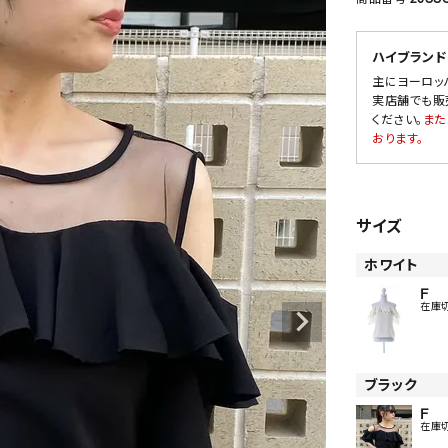
ハイブランド
主にヨーロッ
SALE
実店舗でも販
ください。
また
OUTLET
おります。
サイズ
ホワイト
F
在庫
ブラック
F
在庫