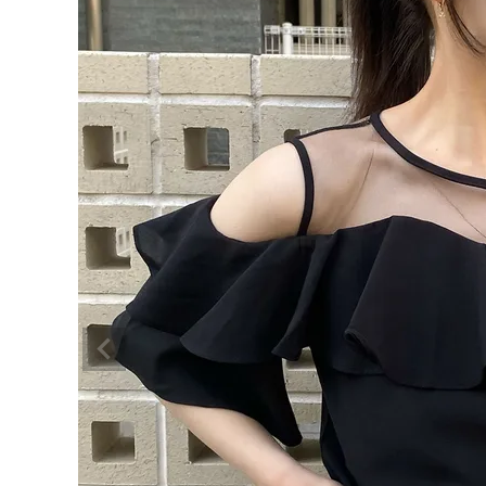
BRAND
SALE
OUTLET
RANKING
RE STOCK
COMING SOON
TOPICS
JOURNAL
INFORMATION
RECRUIT
はじめてご利用の方へ