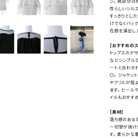
ン。 肩部分
性らしいシルエ
すっきりとし
けでなくバッ
在感を演出し
【おすすめのス
トップスのデザ
などシンプル
ートと合わせ
◎。 ジャケッ
やフリルが程
ます。 ヒール
イルもおすすめ
【素材】
落ち感のある
ー切替が抜け
す。 柔らかな