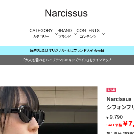
CATEGORY
BRAND
CONTENTS
カテゴリー
ブランド
コンテンツ
毎週火/金はオリジナル・木はブランド入荷販売日
「大人も着れるハイブランドのキッズライン」をラインアップ
SALE
Narcissus
シフォンフ
9,790
¥
¥
7
SALE価格
商品番号
26SS