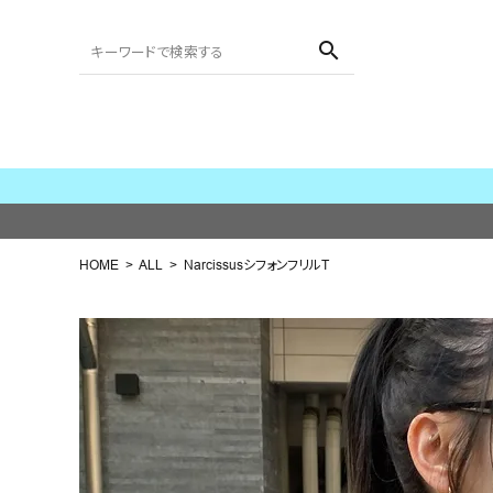
search
ACCOUNT MENU
ようこそ ゲスト 様
HOME
ALL
NarcissusシフォンフリルT
meeting_room
person
ログイン
会員登録
search
NEW IN
CATEGORY