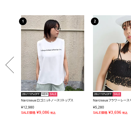
2BUY10%OFF
NEW
SALE
2BUY10%OFF
SALE
Narcissusロゴニットノースリトップス
Narcissusフラワーレー
¥
12,980
¥
5,280
¥
9,086
¥
3,696
SALE価格
SALE価格
税込
税込