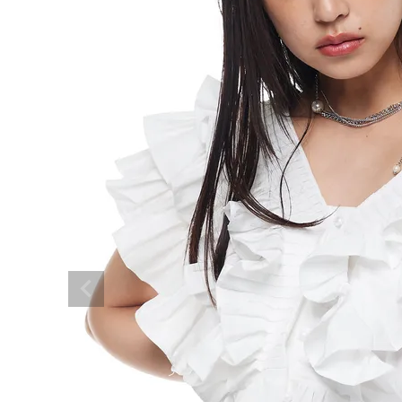
BRAND
SALE
OUTLET
RANKING
RE STOCK
COMING SOON
TOPICS
JOURNAL
INFORMATION
RECRUIT
はじめてご利用の方へ