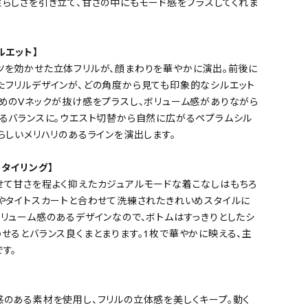
性らしさを引き立て、甘さの中にもモード感をプラスしてくれま
ルエット】
ツを効かせた立体フリルが、顔まわりを華やかに演出。前後に
たフリルデザインが、どの角度から見ても印象的なシルエット
深めのVネックが抜け感をプラスし、ボリューム感がありながら
えるバランスに。ウエスト切替から自然に広がるペプラムシル
らしいメリハリのあるラインを演出します。
タイリング】
せて甘さを程よく抑えたカジュアルモードな着こなしはもちろ
スやタイトスカートと合わせて洗練されたきれいめスタイルに
ボリューム感のあるデザインなので、ボトムはすっきりとしたシ
せるとバランス良くまとまります。1枚で華やかに映える、主
す。
感のある素材を使用し、フリルの立体感を美しくキープ。動く