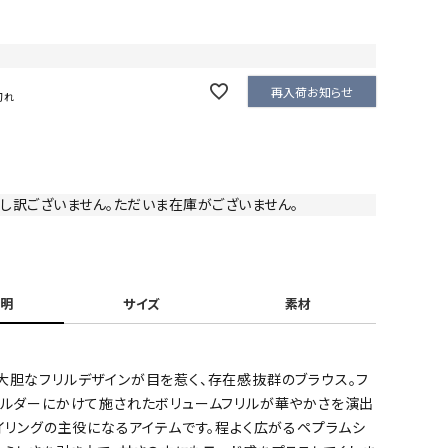
再入荷お知らせ
切れ
し訳ございません。ただいま在庫がございません。
明
サイズ
素材
model：H165cm B78cm H83cm
大胆なフリルデザインが目を惹く、存在感抜群のブラウス。フ
ョルダーにかけて施されたボリュームフリルが華やかさを演出
イリングの主役になるアイテムです。程よく広がるペプラムシ