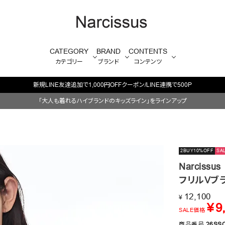
CATEGORY
BRAND
CONTENTS
カテゴリー
ブランド
コンテンツ
毎週火/金はオリジナル・木はブランド入荷販売日
「大人も着れるハイブランドのキッズライン」をラインアップ
2BUY10%OFF
SA
Narcissus
フリルVブ
12,100
¥
¥
9
SALE価格
商品番号
26SS