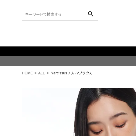
search
ACCOUNT MENU
ようこそ ゲスト 様
HOME
ALL
NarcissusフリルVブラウス
meeting_room
person
ログイン
会員登録
search
NEW IN
CATEGORY