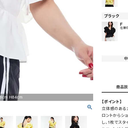
ブラック
F
在庫
申
商品説
78cm H84cm
【ポイント】
立体感のある
ロントからシ
し、1枚でスタ