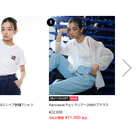
2BUY10%OFF
SALE
NEW
IDSミニベア刺繍Tシャツ
Narcissusチェックシアー2WAYブラウス
Narci
¥
11,0
¥
22,000
¥
11,000
SALE価格
税込