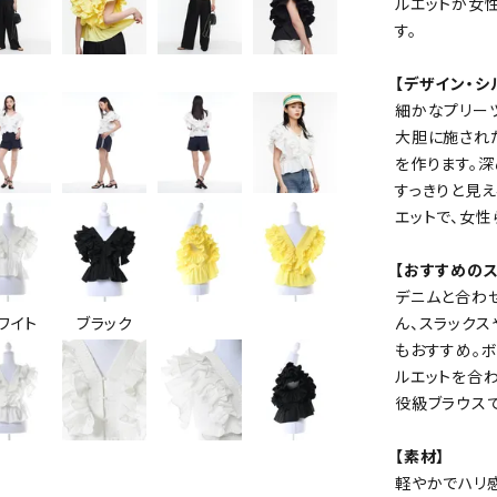
ルエットが女
す。
【デザイン・シ
細かなプリー
大胆に施され
を作ります。
すっきりと見
エットで、女性
【おすすめのス
デニムと合わ
ワイト
ブラック
ん、スラック
もおすすめ。
ルエットを合わ
役級ブラウスで
【素材】
軽やかでハリ