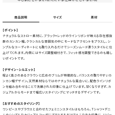
商品説明
サイズ
素材
【ポイント】
ナチュラルなストロー素材に、ブラック×レッドのラインリボンが映える存在感抜
群のカンカン帽。クラシカルな雰囲気の中にモードなアクセントをプラスし、シ
ンプルなコーディネートにも取り入れるだけでシーズンムード漂うスタイルに仕
上げてくれます。内側にはサイズ調整紐付きで、フィット感を調整できるのも嬉し
いポイントです。
【デザイン・シルエット】
程よく高さのあるクラウンと広めのブリムが特徴的な、バランスの取りやすいカ
ンカン帽デザイン。天然素材ならではのナチュラルな風合いに、配色ラインリボ
ンを組み合わせることで洗練された印象に仕上げています。甘くなりすぎず、カ
ジュアルからモードまで幅広いスタイリングにマッチするデザインです。
【おすすめのスタイリング】
ワンピースやブラウスと合わせたフェミニンスタイルはもちろん、Tシャツ×デニ
ムのシンプルなカジュアルコーデにプラスするだけでもこなれた印象に。リゾー