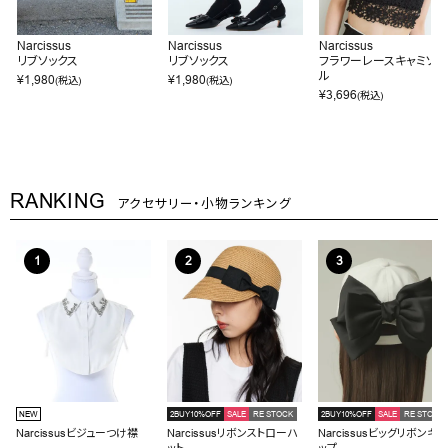
Narcissus
Narcissus
Narcissus
リブソックス
リブソックス
フラワーレースキャミソー
ル
¥
1,980
¥
1,980
(税込)
(税込)
¥
3,696
(税込)
RANKING
アクセサリー・小物ランキング
NEW
2BUY10%OFF
SALE
RE STOCK
2BUY10%OFF
SALE
RE STOCK
Narcissusビジューつけ襟
Narcissusリボンストローハ
Narcissusビッグリボンキャ
ット
ップ