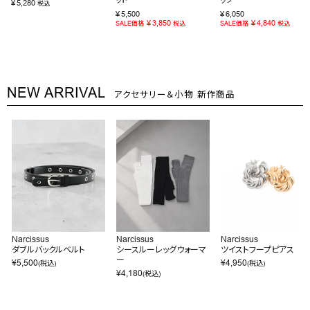
¥
5,280
税込
¥
5,500
¥
6,050
¥
3,850
¥
4,840
SALE価格
税込
SALE価格
税込
NEW ARRIVAL
アクセサリー＆小物 新作商品
Narcissus
Narcissus
Narcissus
ダブルバックルベルト
シースルーレッグウォーマ
ツイストフープピアス
ー
¥
5,500
¥
4,950
(税込)
(税込)
¥
4,180
(税込)