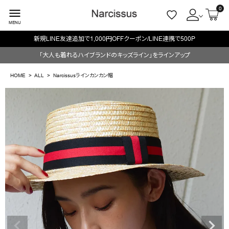
0
menu
MENU
新規LINE友達追加で1,000円OFFクーポン/LINE連携で500P
ACCOUNT MENU
「大人も着れるハイブランドのキッズライン」をラインアップ
ようこそ ゲスト 様
HOME
ALL
Narcissusラインカンカン帽
meeting_room
person
ログイン
会員登録
search
NEW IN
CATEGORY
BRAND
SALE
OUTLET