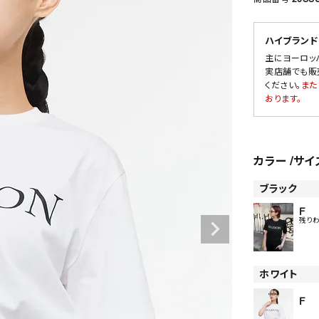
ハイブランド
主にヨーロッ
SALE
実店舗でも販
ください。
また
OUTLET
おります。
カラー
サイ
ブラック
F
残り
ホワイト
F