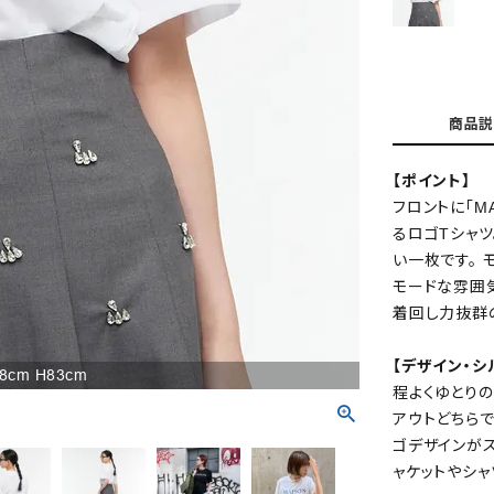
商品説
【ポイント】
フロントに「M
るロゴTシャツ
い一枚です。 
モードな雰囲
着回し力抜群
【デザイン・シ
78cm H83cm
程よくゆとりの
アウトどちら
ゴデザインがス
ャケットやシャ