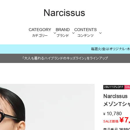
CATEGORY
BRAND
CONTENTS
カテゴリー
ブランド
コンテンツ
毎週火/金はオリジナル・木はブランド入荷販売日
「大人も着れるハイブランドのキッズライン」をラインアップ
2BUY10%OFF
SA
Narcissus
メゾンＴシ
10,780
¥
¥
7
SALE価格
商品番号
26SS