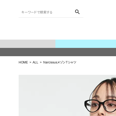
search
ACCOUNT MENU
ようこそ ゲスト 様
HOME
ALL
NarcissusメゾンＴシャツ
meeting_room
person
ログイン
会員登録
search
NEW IN
CATEGORY