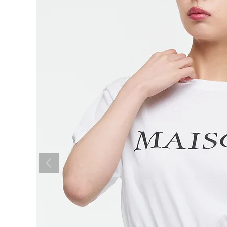
BRAND
SALE
OUTLET
RANKING
RE STOCK
COMING SOON
TOPICS
JOURNAL
INFORMATION
RECRUIT
はじめてご利用の方へ