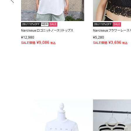
2BUY10%OFF
NEW
SALE
2BUY10%OFF
SALE
Narcissusロゴニットノースリトップス
Narcissusフラワーレー
¥
12,980
¥
5,280
¥
9,086
¥
3,696
SALE価格
SALE価格
税込
税込