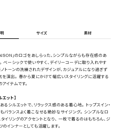
明
サイズ
素材
AISON」のロゴをあしらった、シンプルながらも存在感のあ
。 ベーシックで使いやすく、デイリーコーデに取り入れやす
モノトーンの洗練されたデザインが、カジュアルになり過ぎず
気を演出。 春から夏にかけて幅広いスタイリングに活躍する
のアイテムです。
ルエット】
STAFF：MISAKI(169cm/骨格ストレート
あるシルエットで、リラックス感のある着心地。 トップスイン・
でもバランスよく着こなせる絶妙なサイジング。 シンプルなロ
タイリングのアクセントとなり、 一枚で着るのはもちろん、ジ
ツのインナーとしても活躍します。