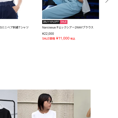
2BUY10%OFF
SALE
NEW
IDSミニベア刺繍Tシャツ
Narcissusチェックシアー2WAYブラウス
Narci
¥
11,0
¥
22,000
¥
11,000
SALE価格
税込