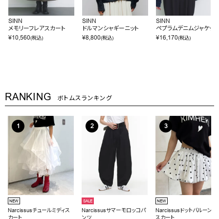
SINN
SINN
SINN
メモリーフレアスカート
ドルマンシャギーニット
ペプラムデニムジャケット
¥
10,560
¥
8,800
¥
16,170
(税込)
(税込)
(税込)
RANKING
ボトムスランキング
NEW
SALE
NEW
Narcissusチュールミディス
Narcissusサマーモロッコパ
Narcissusドットバルーンミ
カート
ンツ
スカート