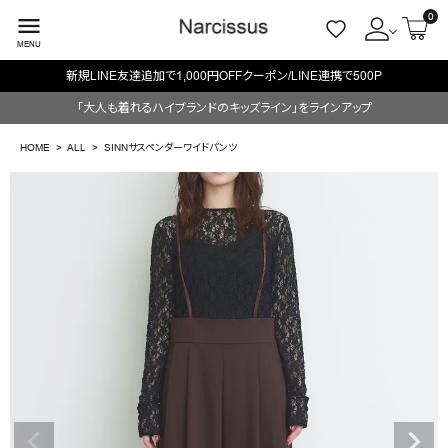
0
menu
MENU
新規LINE友達追加で1,000円OFFクーポン/LINE連携で500P
ACCOUNT MENU
「大人も着れるハイブランドのキッズライン」をラインアップ
ようこそ ゲスト 様
HOME
ALL
SINNサスペンダーワイドパンツ
meeting_room
person
ログイン
会員登録
search
NEW IN
CATEGORY
BRAND
SALE
OUTLET