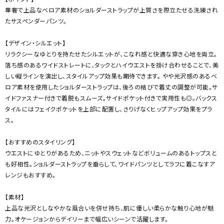
華奢で上品なベロア素材のショルダーストラップが上質さを際立たせる洗練され
たサスペンダーパンツ。
【デザイン・シルエット】
リラクシーなゆとりを持たせたシルエットが、こなれ感と快適な穿き心地を両立。
落ち感のあるワイドストレートに、タックとハイウエストを掛け合わせることで、美
しい縦ラインを演出し、スタイルアップ効果も期待できます。 やや光沢感のあるベ
ロア素材を使用したショルダーストラップは、後ろの結びで着丈の調整が可能。サ
イドファスナー付きで着脱もスムーズ。サイドポケット付きで実用性も◎。バックス
タイルにはフェイクポケットを上部に配置し、さりげなくヒップアップ効果をプラ
ス。
【おすすめのスタイリング】
ウエストにゆとりがあるため、ニットやスウェットなどボリュームのあるトップスと
も好相性。ショルダーストラップを垂らして、ワイドパンツとしてラフに着こなすア
レンジもおすすめ。
【素材】
上品な光沢としなやかな風合いを併せ持ち、肌に優しい柔らかな触り心地が魅
力。オケージョンからデイリーまで幅広いシーンで活躍します。