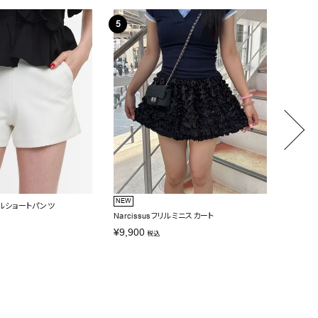
NEW
2BUY10
ンプルショートパンツ
Narcissusフリルミニスカート
Narci
¥
9,900
¥
13,20
税込
SALE価