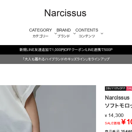
CATEGORY
BRAND
CONTENTS
カテゴリー
ブランド
コンテンツ
新規LINE友達追加で1,000円OFFクーポン/LINE連携で500P
「大人も着れるハイブランドのキッズライン」をラインアップ
2BUY10%OFF
SA
Narcissus
ソフトモロ
14,300
¥
¥
1
SALE価格
商品番号
25AW