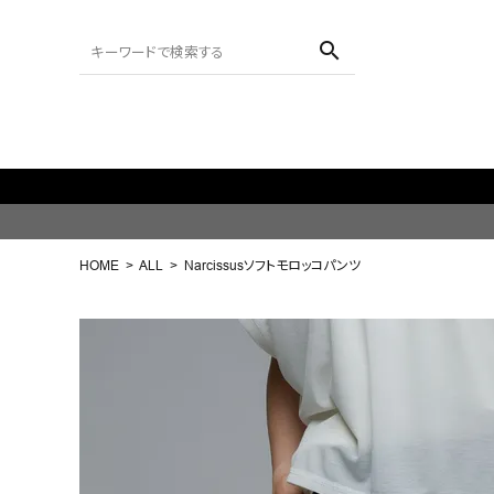
search
ACCOUNT MENU
ようこそ ゲスト 様
HOME
ALL
Narcissusソフトモロッコパンツ
meeting_room
person
ログイン
会員登録
search
NEW IN
CATEGORY