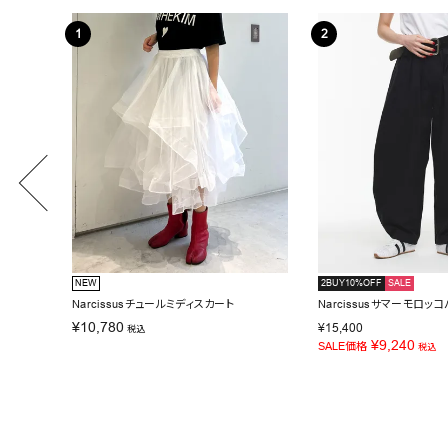
NEW
2BUY10%OFF
SALE
Narcissusチュールミディスカート
Narcissusサマーモロッ
¥
10,780
¥
15,400
税込
¥
9,240
SALE価格
税込