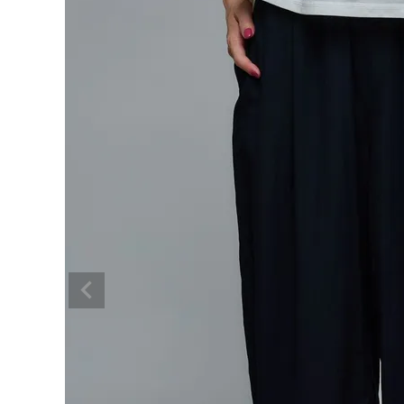
BRAND
SALE
OUTLET
RANKING
RE STOCK
COMING SOON
TOPICS
JOURNAL
INFORMATION
RECRUIT
はじめてご利用の方へ