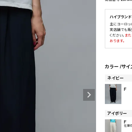
ハイブランド
主にヨーロッ
SALE
実店舗でも販
ください。
また
OUTLET
おります。
カラー
サイ
ネイビー
F
アイボリー
F
在庫