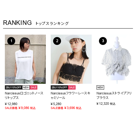
RANKING
トップスランキング
2BUY10%OFF
NEW
SALE
2BUY10%OFF
SALE
NEW
Narcissusロゴニットノース
Narcissusフラワーレースキ
Narcissusストライプフリル
リトップス
ャミソール
ブラウス
¥
12,320
¥
12,980
¥
5,280
税込
¥
9,086
¥
3,696
SALE価格
税込
SALE価格
税込