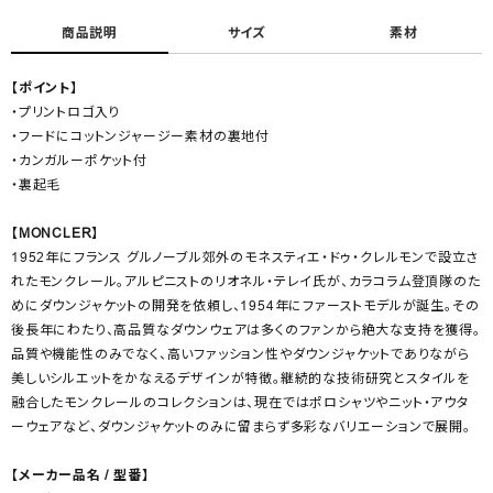
商品説明
サイズ
素材
【ポイント】
・プリントロゴ入り
・フードにコットンジャージー素材の裏地付
・カンガルーポケット付
・裏起毛
【MONCLER】
1952年にフランス グルノーブル郊外のモネスティエ・ドゥ・クレルモンで設立さ
れたモンクレール。アルピニストのリオネル・テレイ氏が、カラコラム登頂隊のた
めにダウンジャケットの開発を依頼し、1954年にファーストモデルが誕生。その
後長年にわたり、高品質なダウンウェアは多くのファンから絶大な支持を獲得。
品質や機能性のみでなく、高いファッション性やダウンジャケットでありながら
美しいシルエットをかなえるデザインが特徴。継続的な技術研究とスタイルを
融合したモンクレールのコレクションは、現在ではポロシャツやニット・アウタ
ーウェアなど、ダウンジャケットのみに留まらず多彩なバリエーションで展開。
【メーカー品名 / 型番】