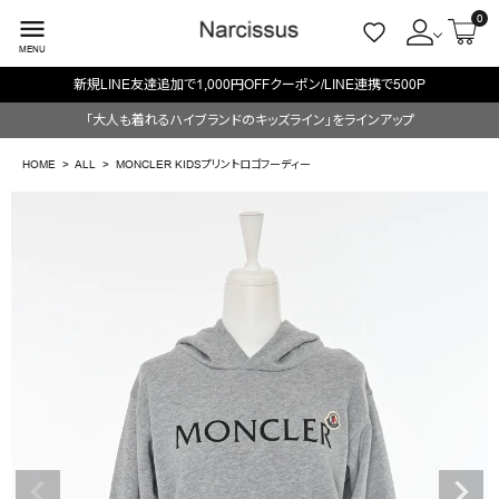
0
menu
MENU
新規LINE友達追加で1,000円OFFクーポン/LINE連携で500P
ACCOUNT MENU
「大人も着れるハイブランドのキッズライン」をラインアップ
ようこそ ゲスト 様
HOME
ALL
MONCLER KIDSプリントロゴフーディー
meeting_room
person
ログイン
会員登録
search
NEW IN
CATEGORY
BRAND
SALE
OUTLET