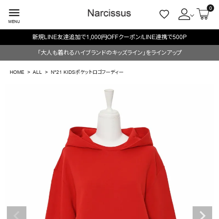
0
menu
MENU
新規LINE友達追加で1,000円OFFクーポン/LINE連携で500P
ACCOUNT MENU
「大人も着れるハイブランドのキッズライン」をラインアップ
ようこそ ゲスト 様
HOME
ALL
N°21 KIDSポケットロゴフーディー
meeting_room
person
ログイン
会員登録
search
NEW IN
CATEGORY
BRAND
SALE
OUTLET