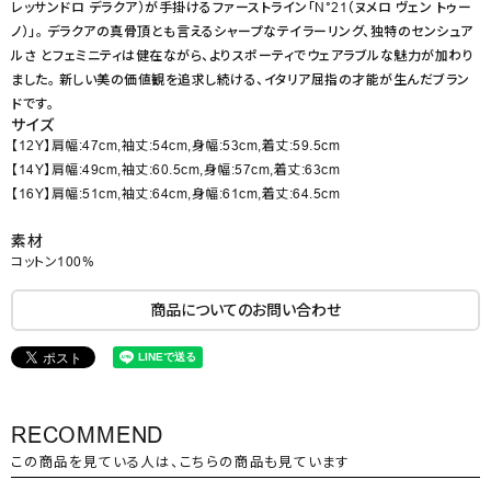
レッサンドロ デラクア）が手掛けるファーストライン「N°21（ヌメロ ヴェン トゥー
ノ）」。 デラクアの真骨頂とも言えるシャープなテイラーリング、独特のセンシュア
ルさ とフェミニティは健在ながら、よりスポーティでウェアラブルな魅力が加わり
ました。 新しい美の価値観を追求し続ける、イタリア屈指の才能が生んだブラン
ドです。
サイズ
【12Y】肩幅:47cm,袖丈:54cm,身幅:53cm,着丈:59.5cm
【14Y】肩幅:49cm,袖丈:60.5cm,身幅:57cm,着丈:63cm
【16Y】肩幅:51cm,袖丈:64cm,身幅:61cm,着丈:64.5cm
素材
コットン100%
商品についてのお問い合わせ
RECOMMEND
この商品を見ている人は、こちらの商品も見ています