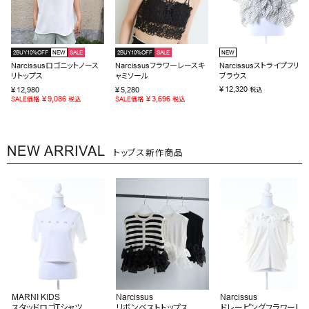
2BUY10%OFF
NEW
SALE
2BUY10%OFF
SALE
NEW
Narcissusロゴニットノース
Narcissusフラワーレースキ
Narcissusストライプフリル
リトップス
ャミソール
ブラウス
¥
12,320
¥
12,980
¥
5,280
税込
¥
9,086
¥
3,696
SALE価格
税込
SALE価格
税込
NEW ARRIVAL
トップス新作商品
MARNI KIDS
Narcissus
Narcissus
スタッドロゴTシャツ
リボンベストトップス
ドレーピングフラワートッ