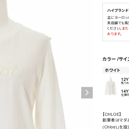
ハイブランド
主にヨーロッ
実店舗でも販
SALE
ください。
また
おります。
OUTLET
カラー
サイ
ホワイト
12Y
残り
14Y
在庫
【CHLOE】
創業者はマダムギ
(Chloe)」