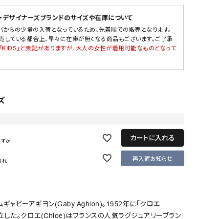
・デザイナーズブランドのサイズや在庫について
パからの少量の入荷となっているため、先着順での販売となります。
売している都合上、早々に在庫が無くなる商品もございます。ご了承
「KIDS」と表記がありますが、大人の女性が着用可能なものとなって
ズ
カートに入れる
わずか
再入荷お知らせ
切れ
ャビーアギヨン(Gaby Aghion)。1952年に「クロエ
を設立した。クロエ(Chloe)はフランスの人気ラグジュアリーブラン