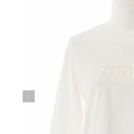
BRAND
SALE
OUTLET
RANKING
RE STOCK
COMING SOON
TOPICS
JOURNAL
INFORMATION
RECRUIT
はじめてご利用の方へ