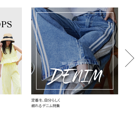
世界中で愛されるハートロゴ
厳選し
PLAY COMME des GARCONS
MONCL