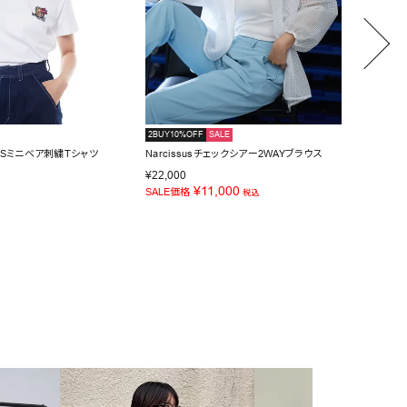
2BUY10%OFF
SALE
NEW
IDSミニベア刺繍Tシャツ
Narcissusチェックシアー2WAYブラウス
Narci
¥
11,0
¥
22,000
¥
11,000
SALE価格
税込