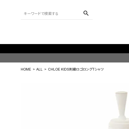
search
ACCOUNT MENU
ようこそ ゲスト 様
HOME
ALL
CHLOE KIDS刺繍ロゴロングTシャツ
meeting_room
person
ログイン
会員登録
search
NEW IN
CATEGORY