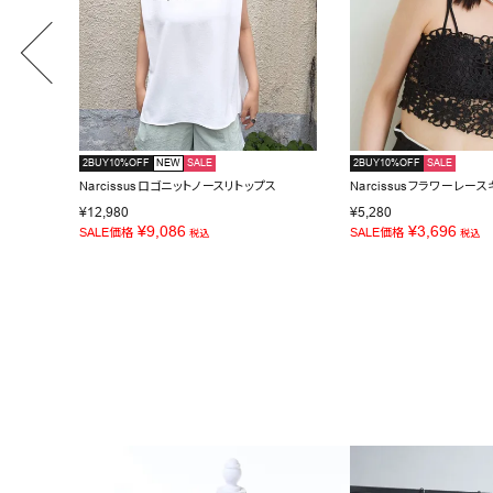
2BUY10%OFF
NEW
SALE
2BUY10%OFF
SALE
Narcissusロゴニットノースリトップス
Narcissusフラワーレー
¥
12,980
¥
5,280
¥
9,086
¥
3,696
SALE価格
SALE価格
税込
税込