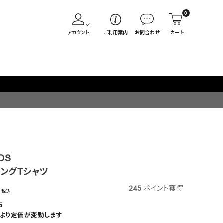
0
アカウント
ご利用案内
お問合わせ
カート
火/金はオリジナル・木はブランド入荷販売日
DS
ングTシャツ
245
ポイント獲得
税込
5
より定価が変動します