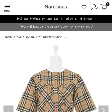
0
menu
MENU
新規LINE友達追加で1,000円OFFクーポン/LINE連携で500P
ACCOUNT MENU
「大人も着れるハイブランドのキッズライン」をラインアップ
ようこそ ゲスト 様
HOME
ALL
BURBERRY KIDSチェックロンパース
meeting_room
person
ログイン
会員登録
search
NEW IN
CATEGORY
BRAND
SALE
OUTLET