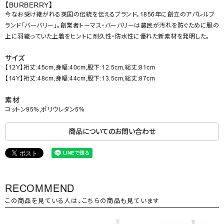
【BURBERRY】
今なお受け継がれる英国の伝統を伝えるブランド。1856年に創立のアパレルブ
ランド「バーバリー」。創業者トーマス・バーバリーは農民が汚れを防ぐために服の
上に羽織っていた上着をヒントに耐久性・防水性に優れた新素材を発明した。
サイズ
【12Y】裄丈:45cm,身幅:40cm,股下:12.5cm,総丈:81cm
【14Y】裄丈:48cm,身幅:44cm,股下:13.5cm,総丈:87cm
素材
コットン95%,ポリウレタン5%
商品についてのお問い合わせ
RECOMMEND
この商品を見ている人は、こちらの商品も見ています