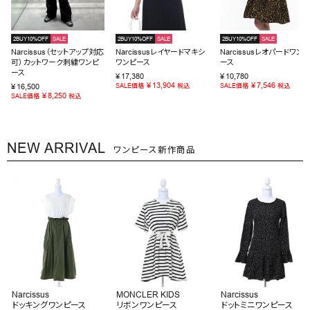
2BUY10%OFF
SALE
2BUY10%OFF
SALE
2BUY10%OFF
SALE
Narcissus（セットアップ対応
Narcissusレイヤードマキシ
Narcissusレオパードワンピ
可）カットワーク刺繍ワンピ
ワンピース
ース
ース
¥
17,380
¥
10,780
¥
13,904
¥
7,546
¥
16,500
SALE価格
税込
SALE価格
税込
¥
8,250
SALE価格
税込
NEW ARRIVAL
ワンピース新作商品
Narcissus
MONCLER KIDS
Narcissus
ドッキングワンピース
リボンワンピース
ドットミニワンピース