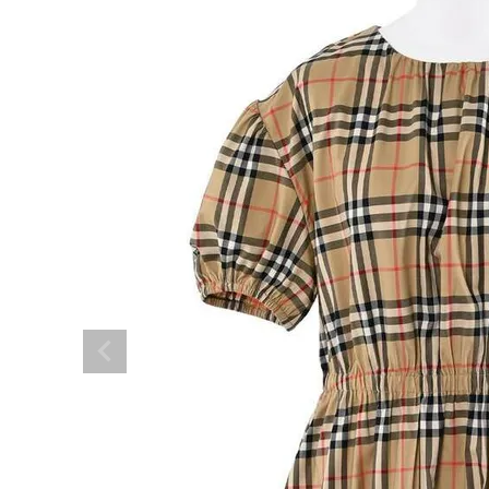
BRAND
SALE
OUTLET
RANKING
RE STOCK
COMING SOON
TOPICS
JOURNAL
INFORMATION
RECRUIT
はじめてご利用の方へ