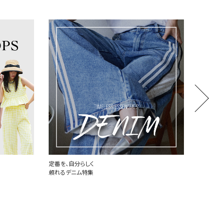
世界中で愛されるハートロゴ
厳選し
PLAY COMME des GARCONS
MONCL