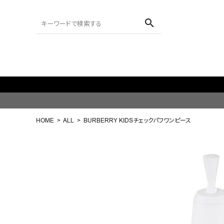
search
ACCOUNT MENU
ようこそ ゲスト 様
HOME
ALL
BURBERRY KIDSチェックパフワンピース
meeting_room
person
ログイン
会員登録
search
NEW IN
CATEGORY