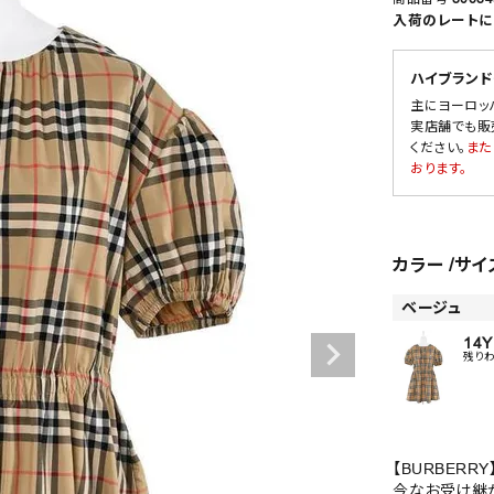
入荷のレートに
ハイブランド
SALE
主にヨーロッ
実店舗でも販
OUTLET
ください。
また
おります。
カラー
サイ
ベージュ
14Y
残り
【BURBERRY
今なお受け継が