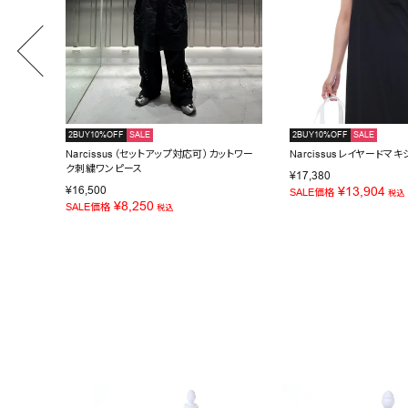
2BUY10%OFF
SALE
2BUY10%OFF
SALE
ス
Narcissus（セットアップ対応可）カットワー
Narcissusレイヤードマ
ク刺繍ワンピース
¥
17,380
¥
16,500
¥
13,904
SALE価格
税込
¥
8,250
SALE価格
税込