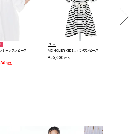
LE
NEW
2BUY10
ルーンシャツワンピース
MONCLER KIDSリボンワンピース
Narci
¥
55,000
¥
14,30
税込
880
SALE価
税込