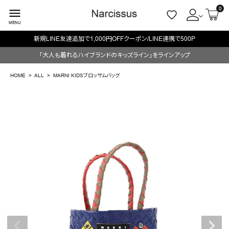
0
menu
MENU
新規LINE友達追加で1,000円OFFクーポン/LINE連携で500P
ACCOUNT MENU
「大人も着れるハイブランドのキッズライン」をラインアップ
ようこそ ゲスト 様
HOME
ALL
MARNI KIDSブロッサムバッグ
meeting_room
person
ログイン
会員登録
search
NEW IN
CATEGORY
BRAND
SALE
OUTLET