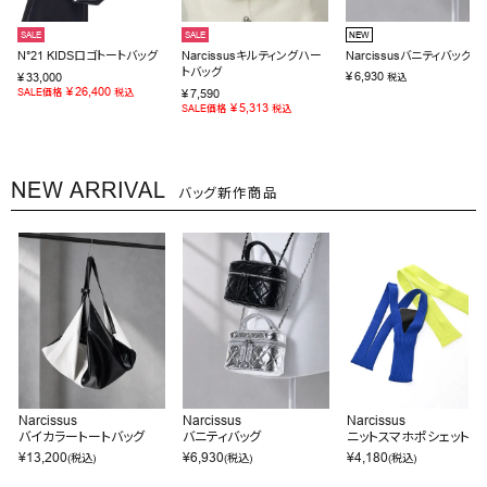
SALE
SALE
NEW
N°21 KIDSロゴトートバッグ
Narcissusキルティングハー
Narcissusバニティバッグ
トバッグ
¥
6,930
¥
33,000
税込
¥
26,400
SALE価格
税込
¥
7,590
¥
5,313
SALE価格
税込
NEW ARRIVAL
バッグ新作商品
Narcissus
Narcissus
Narcissus
バイカラートートバッグ
バニティバッグ
ニットスマホポシェット
¥
13,200
¥
6,930
¥
4,180
(税込)
(税込)
(税込)