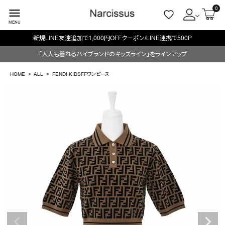
0
menu
MENU
新規LINE友達追加で1,000円OFFクーポン/LINE連携で500P
ACCOUNT MENU
「大人も着れるハイブランドのキッズライン」をラインアップ
ようこそ ゲスト 様
HOME
ALL
FENDI KIDSFFワンピース
meeting_room
person
ログイン
会員登録
search
NEW IN
CATEGORY
BRAND
SALE
OUTLET