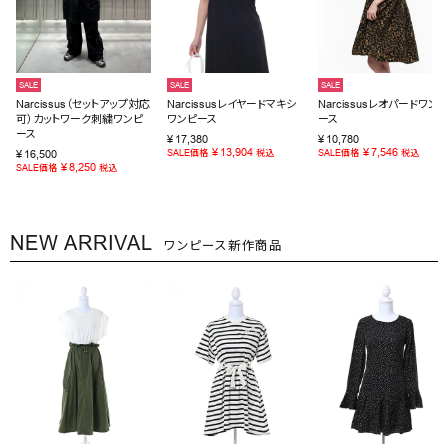
SALE
SALE
SALE
Narcissus（セットアップ対応
Narcissusレイヤードマキシ
Narcissusレオパードワンピ
可）カットワーク刺繍ワンピ
ワンピース
ース
ース
¥
17,380
¥
10,780
¥
13,904
¥
7,546
¥
16,500
SALE価格
税込
SALE価格
税込
¥
8,250
SALE価格
税込
NEW ARRIVAL
ワンピース新作商品