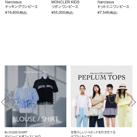
Narcissus
MONCLER KIDS
Narcissus
ドッキングワンピース
リボンワンピース
ドットミニワンピース
¥
19,800
¥
55,000
¥
7,546
(税込)
(税込)
(税込)
IRT
女性らしいシルエットを引き立てる
定番を、自分らし
オフィスにも◎
ペプラムトップス
頼れるデニム特