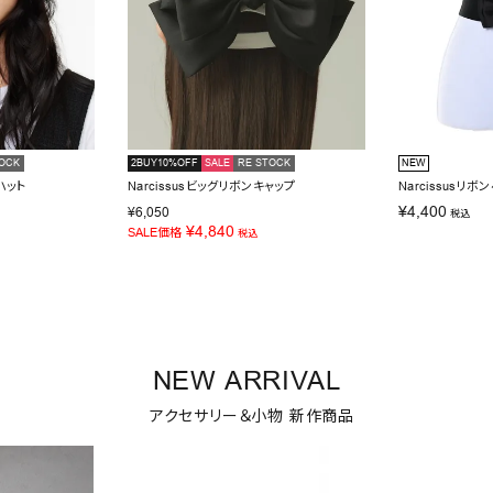
OCK
2BUY10%OFF
SALE
RE STOCK
NEW
ハット
Narcissusビッグリボンキャップ
Narcissusリボ
¥
4,400
¥
6,050
税込
¥
4,840
SALE価格
税込
NEW ARRIVAL
アクセサリー＆小物 新作商品