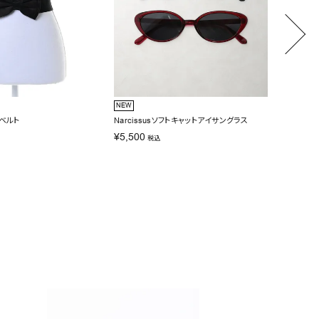
NEW
NEW
ンベルト
Narcissusソフトキャットアイサングラス
Narci
¥
5,500
¥
6,60
税込