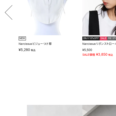
NEW
2BUY10%OFF
SALE
RE ST
Narcissusビジューつけ襟
Narcissusリボンストロー
¥
5,280
¥
5,500
税込
¥
3,850
SALE価格
税込