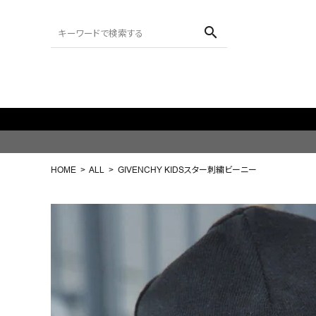
search
ACCOUNT MENU
ようこそ ゲスト 様
HOME
ALL
GIVENCHY KIDSスター刺繍ビーニー
meeting_room
person
ログイン
会員登録
search
NEW IN
CATEGORY