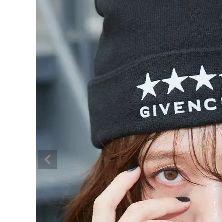
BRAND
SALE
OUTLET
RANKING
RE STOCK
COMING SOON
TOPICS
JOURNAL
INFORMATION
RECRUIT
はじめてご利用の方へ