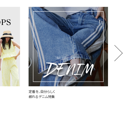
世界中で愛されるハートロゴ
厳選し
PLAY COMME des GARCONS
MONCL