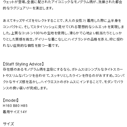
ウェットが登場。全面に配されたアイコニックなモノグラム柄が、洗練された都会
的なラグジュアリーを演出します。
あえてキッズサイズをセレクトすることで、大人の女性가 着用した際に上半身を
コンパクトに、そしてスタイリッシュに見せてくれる理想的なシルエットを実現しま
した。上質なコットン100％の生地を使用し、滑らかで心地よい肌当たりとしっか
りとした質感を両立。デイリーな着こなしにハイブランドの品格を添え、枠に捉わ
れない圧倒的な個性を放つ一着です。
【Staff Styling Advice】
存在感のあるモノグラム柄を主役にするなら、ボトムスはシンプルなタイトスカー
トやスリムなパンツを合わせて、スッキリとしたラインを作るのがおすすめ。コンパ
クトなサイズ感を活かし、ハイウエストのボトムスにインすることで、モダンでバラ
ンスの良い装いが完成します。
【model】
H160 B80 H85
着用サイズ:14Y
サイズ