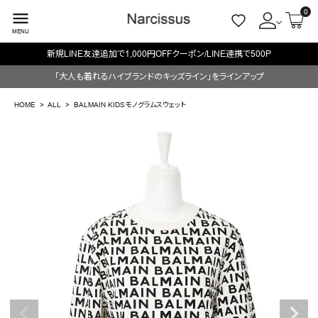
0
menu
MENU
新規LINE友達追加で1,000円OFFクーポン/LINE連携で500P
ACCOUNT MENU
「大人も着れるハイブランドのキッズライン」をラインアップ
ようこそ ゲスト 様
HOME
ALL
BALMAIN KIDSモノグラムスウェット
meeting_room
person
ログイン
会員登録
search
NEW IN
CATEGORY
BRAND
SALE
OUTLET