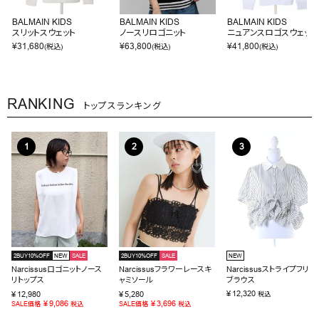
BALMAIN KIDS
BALMAIN KIDS
BALMAIN KIDS
スリットスウェット
ノースリロゴニット
ニュアンスロゴスウェット
¥
31,680
¥
63,800
¥
41,800
(税込)
(税込)
(税込)
RANKING
トップスランキング
2BUY10%OFF
NEW
SALE
2BUY10%OFF
SALE
NEW
Narcissusロゴニットノース
Narcissusフラワーレースキ
Narcissusストライプフリル
リトップス
ャミソール
ブラウス
¥
12,320
¥
12,980
¥
5,280
税込
¥
9,086
¥
3,696
SALE価格
税込
SALE価格
税込