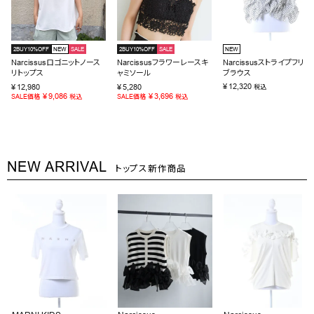
2BUY10%OFF
NEW
SALE
2BUY10%OFF
SALE
NEW
Narcissusロゴニットノース
Narcissusフラワーレースキ
Narcissusストライプフリル
リトップス
ャミソール
ブラウス
¥
12,320
¥
12,980
¥
5,280
税込
¥
9,086
¥
3,696
SALE価格
税込
SALE価格
税込
NEW ARRIVAL
トップス新作商品