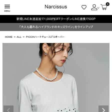
0
menu
MENU
新規LINE友達追加で1,000円OFFクーポン/LINE連携で500P
ACCOUNT MENU
「大人も着れるハイブランドのキッズライン」をラインアップ
ようこそ ゲスト 様
HOME
ALL
PICCINハートチュールプルオーバー
meeting_room
person
ログイン
会員登録
search
NEW IN
CATEGORY
BRAND
SALE
OUTLET