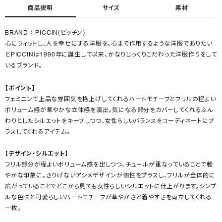
商品説明
サイズ
素材
BRAND ： PICCIN(ピッチン)
心にフィットし、人を幸せにする洋服を。心まで作用するような洋服でありたい
とPICCINは1990年に誕生して以来、かなりじっくりこだわった洋服作りをして
いるブランド。
【ポイント】
フェミニンで上品な雰囲気を格上げしてくれるハートモチーフとフリルの程よい
ボリューム感が華やかな立体感を演出。気になる部分をカバーしてくれるふん
わりとしたシルエットをキープしつつ、女性らしいバランスをコーディネートにプ
ラスしてくれるアイテム。
【デザイン・シルエット】
フリル部分が程よいボリューム感を出しつつ、チュールが重なっていることで軽
やかな印象に。さりげないアシメデザインが個性をプラスし、フリルが全体的に
広がっていることでどこから見ても女性らしいシルエットに仕上がります。シンプ
ルな色味と可愛らしいハートモチーフが華やかさと着やすさを両立してくれる
一枚。