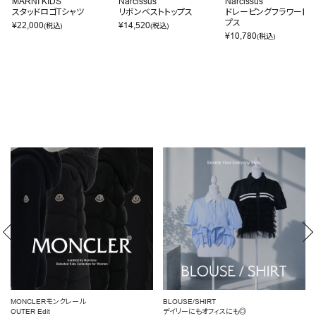
MARNI KIDS
Narcissus
Narcissus
スタッドロゴTシャツ
リボンベストトップス
ドレーピングフラワートッ
プス
¥
22,000
¥
14,520
(税込)
(税込)
¥
10,780
(税込)
BLOUSE/SHIRT
女性らしいシルエットを引き立てる
デイリーにもオフィスにも◎
ペプラムトップス