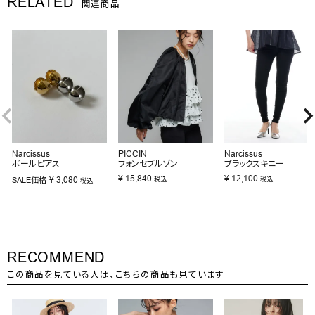
RELATED
関連商品
Narcissus
PICCIN
Narcissus
ボールピアス
フォンセブルゾン
ブラックスキニー
¥
15,840
¥
12,100
¥
3,080
SALE価格
税込
税込
税込
RECOMMEND
この商品を見ている人は、こちらの商品も見ています