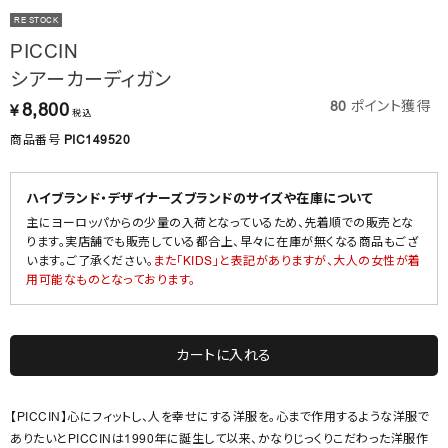
RE STOCK
PICCIN
シアーカーディガン
80
ポイント獲得
8,800
¥
税込
商品番号
PIC149520
ハイブランド・デザイナーズブランドのサイズや在庫について
主にヨーロッパからの少量の入荷となっているため、先着順での販売とな
ります。実店舗でも販売している都合上、早々に在庫が無くなる商品もござ
います。ご了承ください。
また「KIDS」と表記がありますが、大人の女性が着
用可能なものとなっております。
カートに入れる
【PICCIN】心にフィットし、人を幸せにする洋服を。心まで作用するような洋服で
ありたいとPICCINは1990年に誕生して以来、かなりじっくりこだわった洋服作