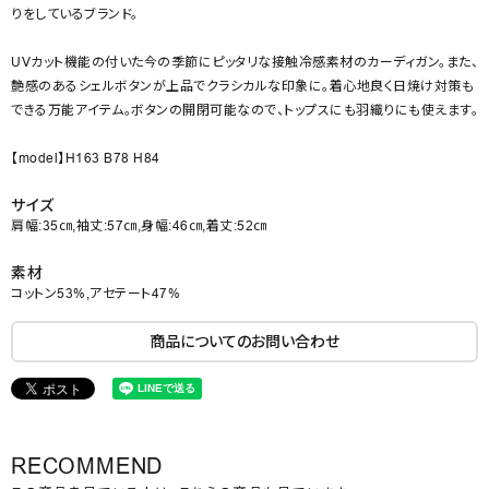
りをしているブランド。
UVカット機能の付いた今の季節にピッタリな接触冷感素材のカーディガン。また、
艶感のあるシェルボタンが上品でクラシカルな印象に。着心地良く日焼け対策も
できる万能アイテム。ボタンの開閉可能なので、トップスにも羽織りにも使えます。
【model】H163 B78 H84
サイズ
肩幅:35㎝,袖丈:57㎝,身幅:46㎝,着丈:52㎝
素材
コットン53%,アセテート47%
商品についてのお問い合わせ
RECOMMEND