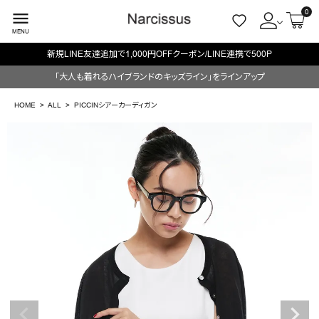
0
menu
MENU
新規LINE友達追加で1,000円OFFクーポン/LINE連携で500P
ACCOUNT MENU
「大人も着れるハイブランドのキッズライン」をラインアップ
ようこそ ゲスト 様
HOME
ALL
PICCINシアーカーディガン
meeting_room
person
ログイン
会員登録
search
NEW IN
CATEGORY
BRAND
SALE
OUTLET