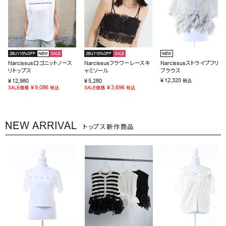
2BUY10%OFF
NEW
SALE
2BUY10%OFF
SALE
NEW
Narcissusロゴニットノース
Narcissusフラワーレースキ
Narcissusストライプフリル
リトップス
ャミソール
ブラウス
¥
12,320
¥
12,980
¥
5,280
税込
¥
9,086
¥
3,696
SALE価格
税込
SALE価格
税込
NEW ARRIVAL
トップス新作商品