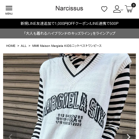
0
menu
MENU
OFFクーポン/LINE連携で500P
毎週火/金はオリジナル
ACCOUNT MENU
「大人も着れるハイブランドのキッズライン」をラインアップ
ようこそ ゲスト 様
HOME
ALL
MM6 Maison Margiela KIDSニットベストワンピース
meeting_room
person
ログイン
会員登録
search
NEW IN
CATEGORY
BRAND
SALE
OUTLET