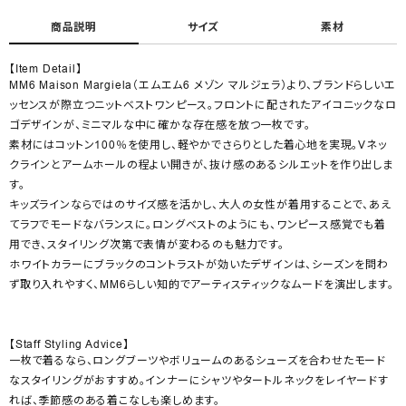
商品説明
サイズ
素材
【Item Detail】
MM6 Maison Margiela（エムエム6 メゾン マルジェラ）より、ブランドらしいエ
ッセンスが際立つニットベストワンピース。フロントに配されたアイコニックなロ
ゴデザインが、ミニマルな中に確かな存在感を放つ一枚です。
素材にはコットン100％を使用し、軽やかでさらりとした着心地を実現。Vネッ
クラインとアームホールの程よい開きが、抜け感のあるシルエットを作り出しま
す。
キッズラインならではのサイズ感を活かし、大人の女性が着用することで、あえ
てラフでモードなバランスに。ロングベストのようにも、ワンピース感覚でも着
用でき、スタイリング次第で表情が変わるのも魅力です。
ホワイトカラーにブラックのコントラストが効いたデザインは、シーズンを問わ
ず取り入れやすく、MM6らしい知的でアーティスティックなムードを演出します。
【Staff Styling Advice】
一枚で着るなら、ロングブーツやボリュームのあるシューズを合わせたモード
なスタイリングがおすすめ。インナーにシャツやタートルネックをレイヤードす
れば、季節感のある着こなしも楽しめます。