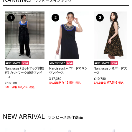
ワンピースランキング
2BUY10%OFF
SALE
2BUY10%OFF
SALE
2BUY10%OFF
SALE
Narcissus（セットアップ対応
Narcissusレイヤードマキシ
Narcissusレオパードワンピ
可）カットワーク刺繍ワンピ
ワンピース
ース
ース
¥
17,380
¥
10,780
¥
13,904
¥
7,546
¥
16,500
SALE価格
税込
SALE価格
税込
¥
8,250
SALE価格
税込
NEW ARRIVAL
ワンピース新作商品