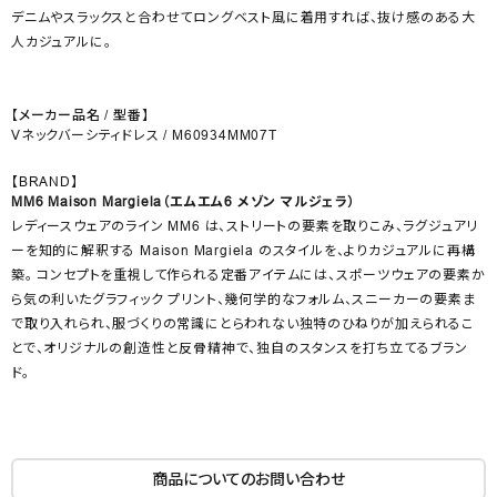
デニムやスラックスと合わせてロングベスト風に着用すれば、抜け感のある大
人カジュアルに。
【メーカー品名 / 型番】
Vネックバーシティドレス / M60934MM07T
【BRAND】
MM6 Maison Margiela（エムエム6 メゾン マルジェラ）
レディースウェアのライン MM6 は、ストリートの要素を取りこみ、ラグジュアリ
ーを知的に解釈する Maison Margiela のスタイルを、よりカジュアルに再構
築。 コンセプトを重視して作られる定番アイテムには、スポーツウェアの要素か
ら気の利いたグラフィック プリント、幾何学的なフォルム、スニーカーの要素ま
で取り入れられ、服づくりの常識にとらわれない独特のひねりが加えられるこ
とで、オリジナルの創造性と反骨精神で、独自のスタンスを打ち立てるブラン
ド。
商品についてのお問い合わせ