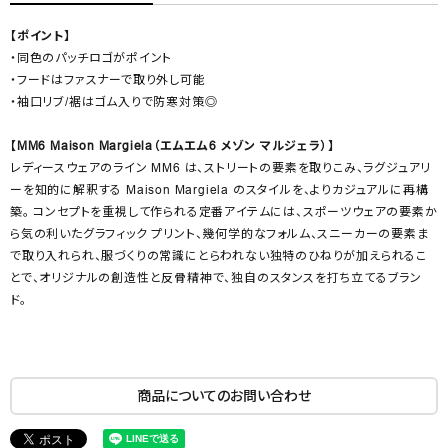
【ポイント】
・同色のパッチロゴがポイント
・フードはファスナーで取り外し可能
・袖口リブ/裾はゴム入りで防寒対策◎
【MM6 Maison Margiela（エムエム6 メゾン マルジェラ）】
レディースウェアのライン MM6 は、ストリートの要素を取りこみ、ラグジュアリ
ーを知的に解釈する Maison Margiela のスタイルを、よりカジュアルに再構
築。 コンセプトを重視して作られる定番アイテムには、スポーツウェアの要素か
ら気の利いたグラフィック プリント、幾何学的なフォルム、スニーカーの要素ま
で取り入れられ、服づくりの常識にとらわれない独特のひねりが加えられるこ
とで、オリジナルの創造性と反骨精神で、独自のスタンスを打ち立てるブラン
ド。
商品についてのお問い合わせ