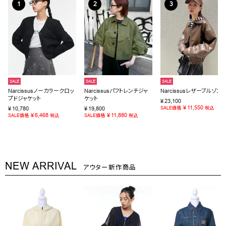
SALE
SALE
SALE
Narcissusノーカラークロッ
Narcissusパフトレンチジャ
Narcissusレザーブルゾン
プドジャケット
ケット
¥
23,100
¥
11,550
¥
10,780
¥
19,800
SALE価格
税込
¥
6,468
¥
11,880
SALE価格
税込
SALE価格
税込
NEW ARRIVAL
アウター新作商品