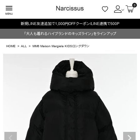
0
menu
MENU
新規LINE友達追加で1,000円OFFクーポン/LINE連携で500P
ACCOUNT MENU
「大人も着れるハイブランドのキッズライン」をラインアップ
ようこそ ゲスト 様
HOME
ALL
MM6 Maison Margiela KIDSロングダウン
meeting_room
person
ログイン
会員登録
search
NEW IN
CATEGORY
BRAND
SALE
OUTLET