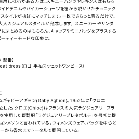
の着用に抵抗がある方は、スキニーパンツやレギンスはもちろ
のワイドデニムやバイカーショーツを裾から覗かせたチュニック
ドスタイルが抜群にマッチします。一枚でさらっと着るだけで、
大人カジュアルスタイルが完成します。 スニーカーやサンダ
フにまとめるのはもちろん、キャップやミニバッグをプラスする
ポーティーモードな印象に。
/ 型番】
o sweat dress（ロゴ 半袖スウェットワンピース）
エ
ャビーアギヨン(Gaby Aghion)。1952年に「クロエ
を設立した。クロエ(Chloe)はフランスの人気ラグジュアリーブラ
地を使用した既製服「ラグジュアリープレタポルテ」を最初に提
ョンメゾンと言われている。ウィメンズウェア、バッグを中心と
リーから香水までトータルで展開している。