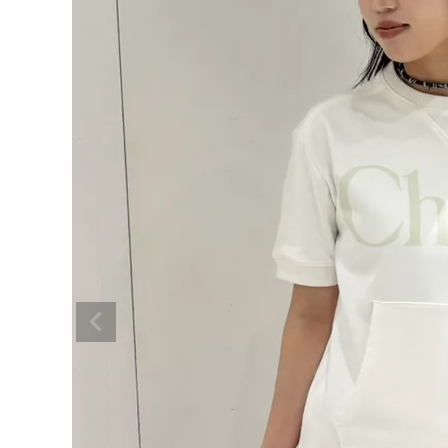
BRAND
SALE
OUTLET
RANKING
RE STOCK
COMING SOON
TOPICS
JOURNAL
INFORMATION
RECRUIT
はじめてご利用の方へ