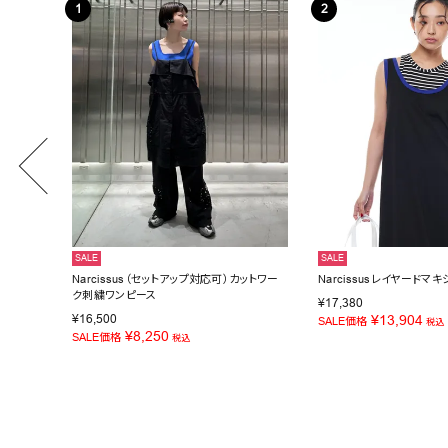
SALE
SALE
ス
Narcissus（セットアップ対応可）カットワー
Narcissusレイヤードマ
ク刺繍ワンピース
¥
17,380
¥
16,500
¥
13,904
SALE価格
税込
¥
8,250
SALE価格
税込