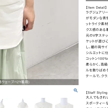
【Item Detail】
ラグジュアリー
がモダンな表
ットライク素材
クス感のある
元のV字ステ
ケットが遊び
し、裾の両サイ
シルエットに
コットン100
柔らかく、高
ルを散りばめ
テールで、ク
/骨格ウェーブ/12Y着用)
【Staff Stylin
大人でもきれ
スポーティー