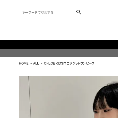
search
ACCOUNT MENU
ようこそ ゲスト 様
HOME
ALL
CHLOE KIDSロゴポケットワンピース
meeting_room
person
ログイン
会員登録
search
NEW IN
CATEGORY