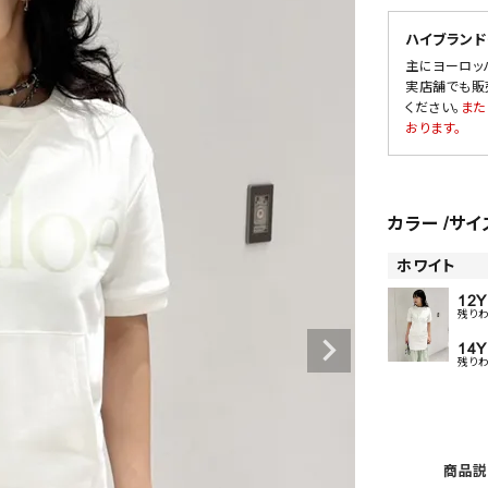
ハイブランド
主にヨーロッ
実店舗でも販
SALE
ください。
また
おります。
OUTLET
カラー
サイ
ホワイト
12Y
残り
14Y
残り
商品説