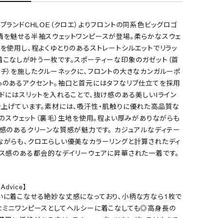
ブランドCHLOE（クロエ）よりフロントの同系色ビッグロゴ
情を魅せる半袖スウェットワンピースが登場。柔らかなスウェ
を使用し、程よくゆとりのあるストレートシルエットでリラッ
着こなしが叶う一枚です。スポーティーな印象のガゼット（首
ッチ）を施したクルーネックに、フロントの大きなカンガルーポ
心のあるアクセント。袖口と首元にはタフなリブ仕立てを採用
ドにはスリットを入れることで、抜け感のある美しいIライン
仕上げています。素材には、吸汗性・肌触りに優れた高品質な
%のスウェット（裏毛）生地を使用。程よい厚みがありながらも
級感のあるクリーンな質感が魅力です。 カジュアルなディテー
ながらも、クロエらしい優美なカラーリングと計算されたディ
ラス感のある都会的なデイリーウェアに昇華された一着です。
STAFF : KIRA(157cm/骨格ウェーブ/12Y
g Advice】
いに着こなせる絶妙な丈感になっており、小柄な方なら1枚で
なミニワンピースとしてヘルシーに着こなしても◎高身長の