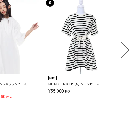
NEW
SALE
ルーンシャツワンピース
MONCLER KIDSリボンワンピース
Narci
¥
55,000
¥
14,30
税込
880
SALE価
税込