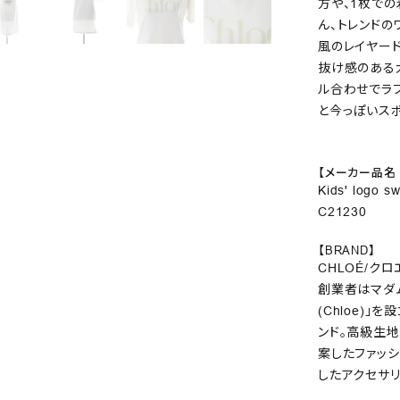
方や、1枚で
ん、トレンド
風のレイヤー
抜け感のある
ル合わせでラ
と今っぽいス
【メーカー品名 
Kids' log
C21230
【BRAND】
CHLOÉ/クロ
創業者はマダムギ
(Chloe)」
ンド。高級生
案したファッシ
したアクセサ