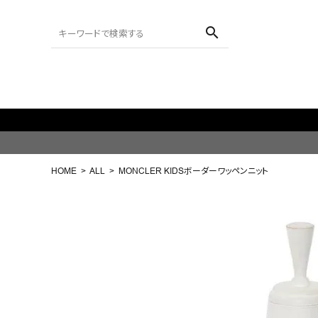
search
ACCOUNT MENU
ようこそ ゲスト 様
HOME
ALL
MONCLER KIDSボーダーワッペンニット
meeting_room
person
ログイン
会員登録
search
NEW IN
CATEGORY