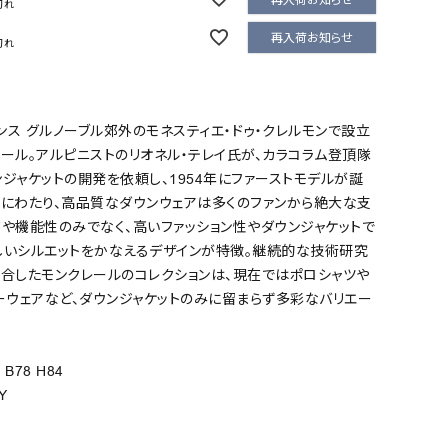
切れ
再入荷お知らせ
切れ
ランス グルノーブル郊外のモネスティエ・ドゥ・クレルモンで設立
ール。アルピニストのリオネル・テレイ氏が、カラコラム登頂隊
ジャケットの開発を依頼し、1954年にファーストモデルが誕
年にわたり、高品質なダウンウェアは多くのファンから絶大な支
や機能性のみでなく、高いファッション性やダウンジャケットで
しいシルエットをかなえるデザインが特徴。継続的な技術研究
融合したモンクレールのコレクションは、現在ではポロシャツや
ーウェアなど、ダウンジャケットのみに留まらず多彩なバリエー
 B78 H84
Y