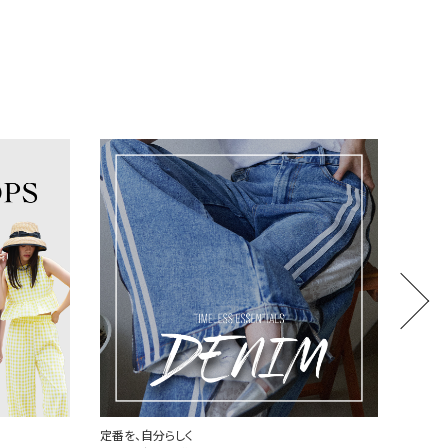
世界中で愛されるハートロゴ
厳選し