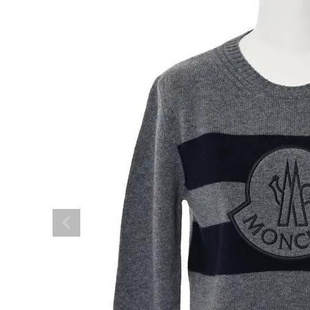
BRAND
SALE
OUTLET
RANKING
RE STOCK
COMING SOON
TOPICS
JOURNAL
INFORMATION
RECRUIT
はじめてご利用の方へ