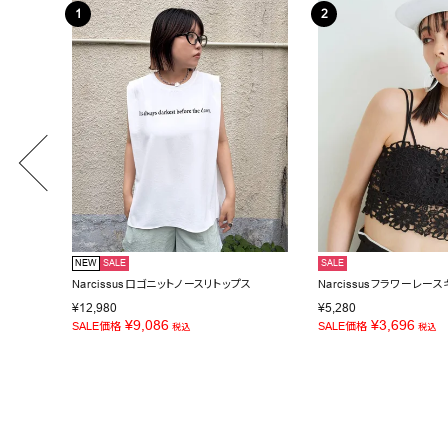
NEW
SALE
SALE
Narcissusロゴニットノースリトップス
Narcissusフラワーレー
¥
12,980
¥
5,280
¥
9,086
¥
3,696
SALE価格
SALE価格
税込
税込