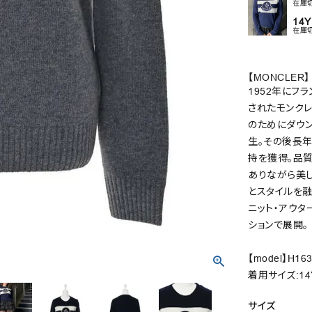
在庫
14Y
在庫
【MONCLER】
1952年にフ
されたモンクレ
のためにダウン
生。その後長
持を獲得。品質
ありながら美
とスタイルを
ニット・アウタ
ションで展開。
【model】H163
着用サイズ:14
サイズ