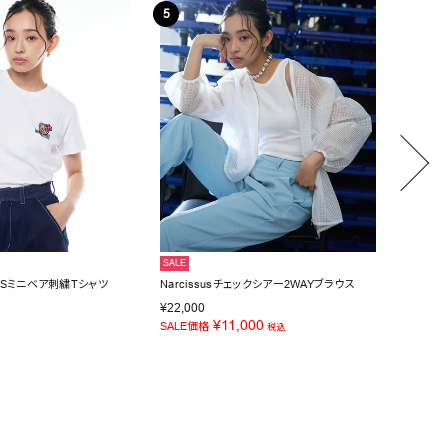
SALE
NEW
IDSミニベア刺繍Tシャツ
Narcissusチェックシアー2WAYブラウス
Narci
¥
11,0
¥
22,000
¥
11,000
SALE価格
税込