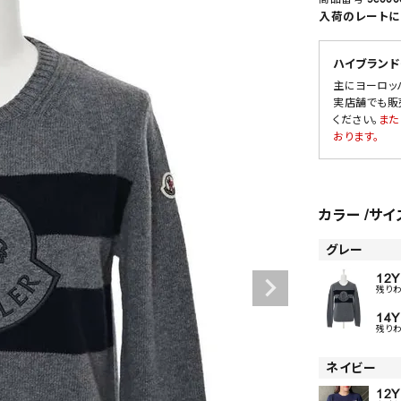
入荷のレートに
ハイブランド
SALE
主にヨーロッ
実店舗でも販
OUTLET
ください。
また
おります。
カラー
サイ
グレー
12Y
残り
14Y
残り
ネイビー
12Y