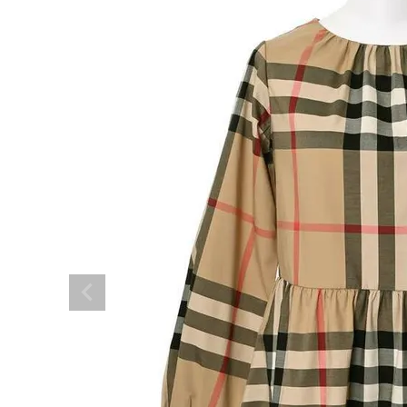
BRAND
SALE
OUTLET
RANKING
RE STOCK
COMING SOON
TOPICS
JOURNAL
INFORMATION
RECRUIT
はじめてご利用の方へ