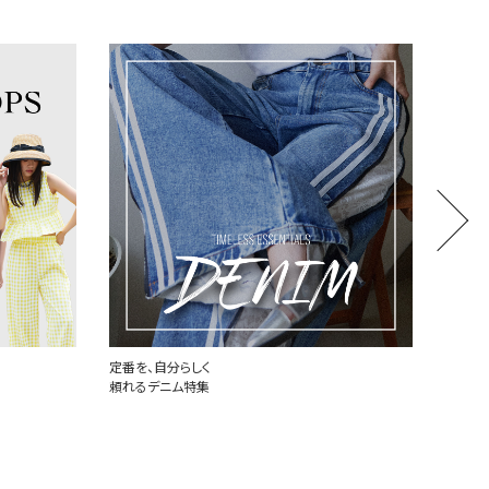
世界中で愛されるハートロゴ
厳選し
PLAY COMME des GARCONS
MONCL