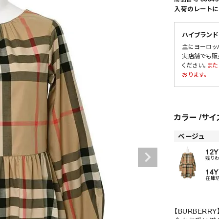
入荷のレートに
ハイブランド
SALE
主にヨーロッ
実店舗でも販
OUTLET
ください。
また
おります。
カラー
サイ
ベージュ
12Y
残り
14Y
在庫
【BURBERRY