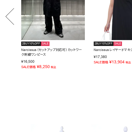
2BUY10%OFF
SALE
2BUY10%OFF
SALE
ス
Narcissus（セットアップ対応可）カットワー
Narcissusレイヤードマ
ク刺繍ワンピース
¥
17,380
¥
16,500
¥
13,904
SALE価格
税込
¥
8,250
SALE価格
税込