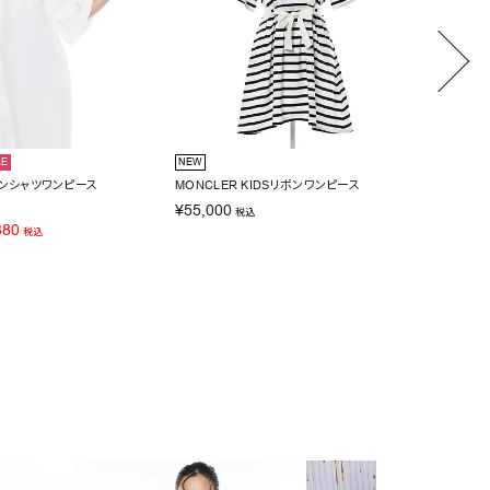
LE
NEW
2BUY10
ルーンシャツワンピース
MONCLER KIDSリボンワンピース
Narci
¥
55,000
¥
14,30
税込
880
SALE価
税込