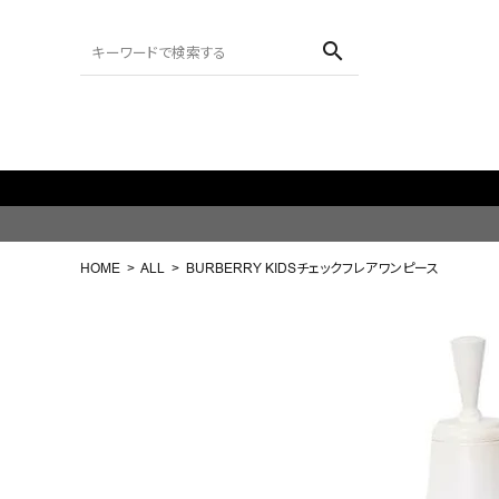
search
ACCOUNT MENU
ようこそ ゲスト 様
HOME
ALL
BURBERRY KIDSチェックフレアワンピース
meeting_room
person
ログイン
会員登録
search
NEW IN
CATEGORY