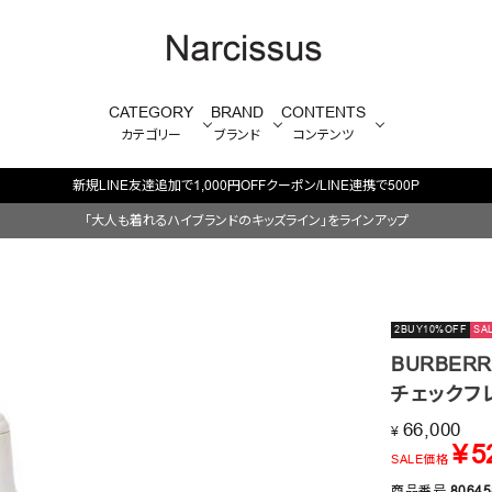
CATEGORY
BRAND
CONTENTS
カテゴリー
ブランド
コンテンツ
新規LINE友達追加で1,000円OFFクーポン/LINE連携で500P
「大人も着れるハイブランドのキッズライン」をラインアップ
2BUY10%OFF
SA
BURBERR
チェックフ
66,000
¥
¥
5
SALE価格
商品番号
80645