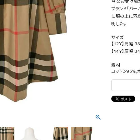
今なお受け継が
ブランド「バー
に服の上に羽
明した。
サイズ
【12Y】肩幅:33
【14Y】肩幅:34
素材
コットン95%,