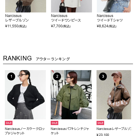
Narcissus
Narcissus
Narcissus
レザーブルゾン
ツイードワンピース
ツイードＴシャツ
¥
11,550
¥
7,700
¥
8,624
(税込)
(税込)
(税込)
RANKING
アウターランキング
SALE
SALE
SALE
Narcissusノーカラークロッ
Narcissusパフトレンチジャ
Narcissusレザーブルゾン
プドジャケット
ケット
¥
23,100