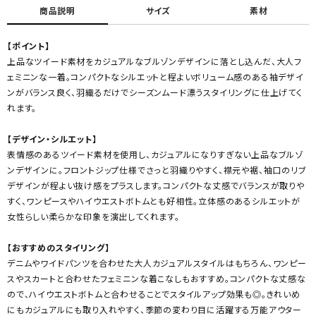
商品説明
サイズ
素材
【ポイント】
上品なツイード素材をカジュアルなブルゾンデザインに落とし込んだ、大人フ
ェミニンな一着。コンパクトなシルエットと程よいボリューム感のある袖デザイ
ンがバランス良く、羽織るだけでシーズンムード漂うスタイリングに仕上げてく
れます。
【デザイン・シルエット】
表情感のあるツイード素材を使用し、カジュアルになりすぎない上品なブルゾ
ンデザインに。フロントジップ仕様でさっと羽織りやすく、襟元や裾、袖口のリブ
デザインが程よい抜け感をプラスします。コンパクトな丈感でバランスが取りや
すく、ワンピースやハイウエストボトムとも好相性。立体感のあるシルエットが
女性らしい柔らかな印象を演出してくれます。
【おすすめのスタイリング】
デニムやワイドパンツを合わせた大人カジュアルスタイルはもちろん、ワンピー
スやスカートと合わせたフェミニンな着こなしもおすすめ。コンパクトな丈感な
ので、ハイウエストボトムと合わせることでスタイルアップ効果も◎。きれいめ
にもカジュアルにも取り入れやすく、季節の変わり目に活躍する万能アウター