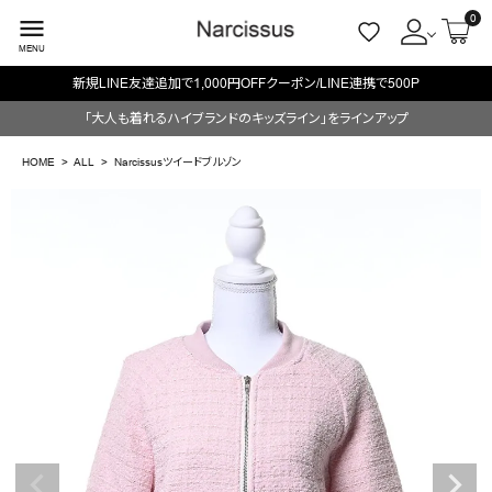
0
menu
MENU
新規LINE友達追加で1,000円OFFクーポン/LINE連携で500P
ACCOUNT MENU
「大人も着れるハイブランドのキッズライン」をラインアップ
ようこそ ゲスト 様
HOME
ALL
Narcissusツイードブルゾン
meeting_room
person
ログイン
会員登録
search
NEW IN
CATEGORY
BRAND
SALE
OUTLET