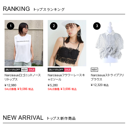
RANKING
トップスランキング
2BUY10%OFF
NEW
SALE
2BUY10%OFF
SALE
NEW
Narcissusロゴニットノース
Narcissusフラワーレースキ
Narcissusストライプフリル
リトップス
ャミソール
ブラウス
¥
12,320
¥
12,980
¥
5,280
税込
¥
9,086
¥
3,696
SALE価格
税込
SALE価格
税込
NEW ARRIVAL
トップス新作商品