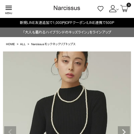
0
menu
MENU
新規LINE友達追加で1,000円OFFクーポン/LINE連携で500P
ACCOUNT MENU
「大人も着れるハイブランドのキッズライン」をラインアップ
ようこそ ゲスト 様
HOME
ALL
Narcissusモックネックリブトップス
meeting_room
person
ログイン
会員登録
search
NEW IN
CATEGORY
BRAND
SALE
OUTLET