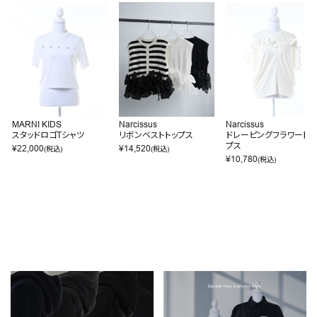
MARNI KIDS
Narcissus
Narcissus
スタッドロゴTシャツ
リボンベストトップス
ドレーピングフラワートッ
プス
¥
22,000
¥
14,520
(税込)
(税込)
¥
10,780
(税込)