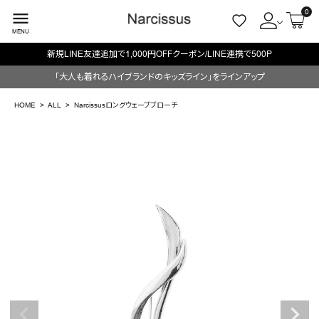
0
menu
MENU
新規LINE友達追加で1,000円OFFクーポン/LINE連携で500P
ACCOUNT MENU
「大人も着れるハイブランドのキッズライン」をラインアップ
ようこそ ゲスト 様
HOME
ALL
Narcissusロングウェーブブローチ
meeting_room
person
ログイン
会員登録
search
NEW IN
CATEGORY
BRAND
SALE
OUTLET