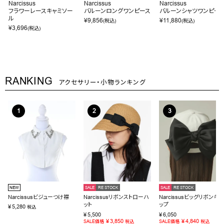
Narcissus
Narcissus
Narcissus
フラワーレースキャミソー
バルーンロングワンピース
バルーンシャツワンピー
ル
¥
9,856
¥
11,880
(税込)
(税込)
¥
3,696
(税込)
RANKING
アクセサリー・小物ランキング
NEW
SALE
RE STOCK
SALE
RE STOCK
Narcissusビジューつけ襟
Narcissusリボンストローハ
Narcissusビッグリボンキャ
ット
ップ
¥
5,280
税込
¥
5,500
¥
6,050
¥
3,850
¥
4,840
SALE価格
税込
SALE価格
税込