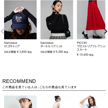
Narcissus
Narcissus
PICCIN
ロゴキャップ
タートルリブニット
ウエストリブフレアニット
スカート
¥
3,850
¥
5,390
SALE価格
SALE価格
税込
税込
¥
15,400
税込
RECOMMEND
この商品を見ている人は、こちらの商品も見ています