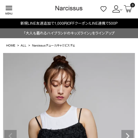
0
menu
MENU
新規LINE友達追加で1,000円OFFクーポン/LINE連携で500P
ACCOUNT MENU
「大人も着れるハイブランドのキッズライン」をラインアップ
ようこそ ゲスト 様
HOME
ALL
Narcissusチュールキャミビスチェ
meeting_room
person
ログイン
会員登録
search
NEW IN
CATEGORY
BRAND
SALE
OUTLET