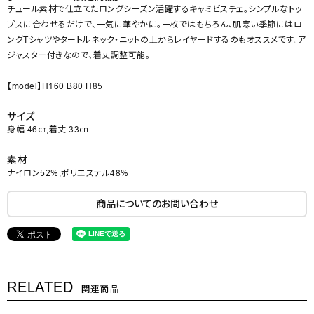
チュール素材で仕立てたロングシーズン活躍するキャミビスチェ。シンプルなトッ
プスに合わせるだけで、一気に華やかに。一枚ではもちろん、肌寒い季節にはロ
ングTシャツやタートルネック・ニットの上からレイヤードするのもオススメです。ア
ジャスター付きなので、着丈調整可能。
【model】H160 B80 H85
サイズ
身幅:46㎝,着丈:33㎝
素材
ナイロン52%,ポリエステル48%
商品についてのお問い合わせ
RELATED
関連商品