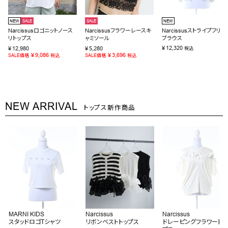
NEW
SALE
SALE
NEW
Narcissusロゴニットノース
Narcissusフラワーレースキ
Narcissusストライプフリル
リトップス
ャミソール
ブラウス
¥
12,320
¥
12,980
¥
5,280
税込
¥
9,086
¥
3,696
SALE価格
税込
SALE価格
税込
NEW ARRIVAL
トップス新作商品
MARNI KIDS
Narcissus
Narcissus
スタッドロゴTシャツ
リボンベストトップス
ドレーピングフラワートッ