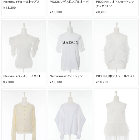
Narcissusチュールトップス
PICCINソデリボンプルオーバ
PICCINクリオネショートレン
ー
グスカットソー
￥13,200
￥13,200
￥9,900
Narcissusパフスリーブニット
NarcissusメゾンＴシャツ
PICCINリボンチュールベスト
￥9,900
￥10,780
￥10,780