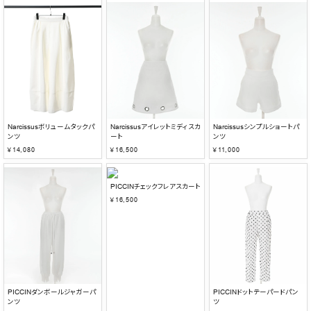
Narcissusボリュームタックパ
Narcissusアイレットミディスカ
Narcissusシンプルショートパ
ンツ
ート
ンツ
￥14,080
￥16,500
￥11,000
PICCINチェックフレアスカート
￥16,500
PICCINダンボールジャガーパ
PICCINドットテーパードパン
ンツ
ツ