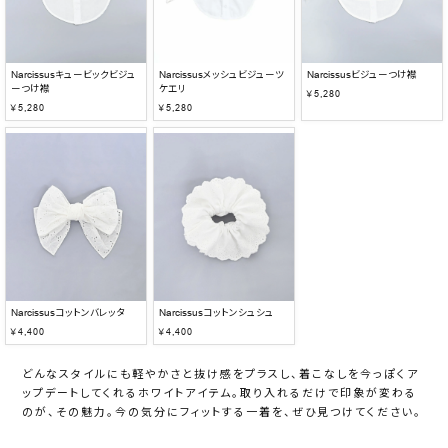
Narcissusキュービックビジュ
Narcissusメッシュビジューツ
Narcissusビジューつけ襟
ーつけ襟
ケエリ
￥5,280
￥5,280
￥5,280
Narcissusコットンバレッタ
Narcissusコットンシュシュ
￥4,400
￥4,400
どんなスタイルにも軽やかさと抜け感をプラスし、着こなしを今っぽくア
ップデートしてくれるホワイトアイテム。取り入れるだけで印象が変わる
のが、その魅力。今の気分にフィットする一着を、ぜひ見つけてください。