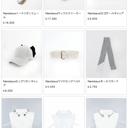
Narcissusハートリボンミュー
Narcissusラッフルスニーカー
Narcissusロゴボールキャップ
ル
￥17,380
￥5,500
￥16,500
Narcissusビッグリボンキャッ
Narcissusワイドビッグベルト
Narcissusモードスカーフ
プ
￥4,400
￥2,750
￥6,050