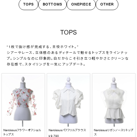
TOPS
BOTTOMS
ONEPIECE
OTHER
TOPS
“1枚で抜け感が完成する、主役ホワイト。”
シアーやレース、立体感のあるディテールで魅せるトップスをラインナッ
プ。シンプルなのに印象的。白だからこそ引き立つ軽やかさとクリーンな
存在感で、スタイリングを一気にアップデート。
Narcissusフラワーオフショル
Narcissusパフフリルブラウス
Narcissusリボンノースリトップ
トップス
ス
￥9,790