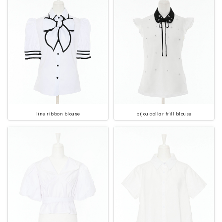
line ribbon blouse
bijou collar frill blouse