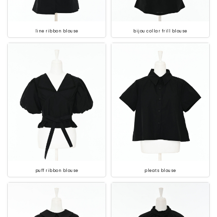
line ribbon blouse
bijou collar frill blouse
puff ribbon blouse
pleats blouse