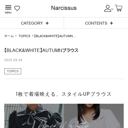
menu
MENU
CATEGORY
CONTENTS
ホーム
TOPICS
【BLACK&WHITE】AUTUMNブ
search
ラウス
【BLACK&WHITE】AUTUMNブラウス
SALE
2025.09.04
NEW IN
TOPICS
CATEGORY
BRAND
1枚で着場映える、スタイルUPブラウス
OUTLET
coming soon
INFORMATION