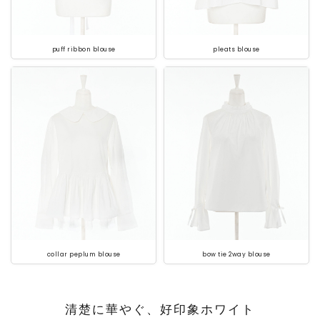
puff ribbon blouse
pleats blouse
collar peplum blouse
bow tie 2way blouse
清楚に華やぐ、好印象ホワイト