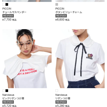
PICCIN
PICCIN
チュールサスペンダー
ボタンビジューチャーム
RE STOCK
RE STOCK
7,700
6,600
¥
¥
税込
税込
Narcissus
Narcissus
ビックリボンつけ襟
リボンつけ襟
RE STOCK
RE STOCK
5,720
5,280
¥
¥
税込
税込