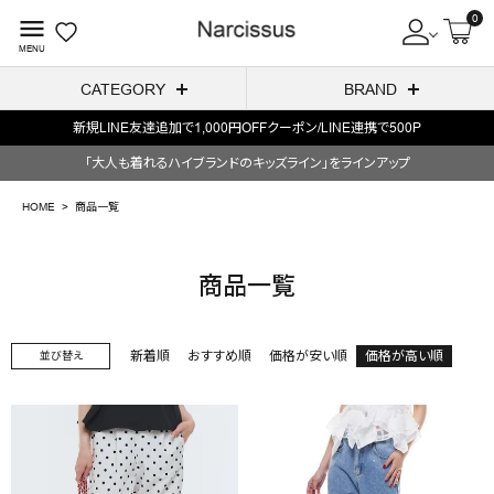
0
menu
MENU
CATEGORY
BRAND
新規LINE友達追加で1,000円OFFクーポン/LINE連携で500P
ACCOUNT MENU
「大人も着れるハイブランドのキッズライン」をラインアップ
ようこそ ゲスト 様
HOME
商品一覧
meeting_room
person
ログイン
会員登録
商品一覧
search
新着順
おすすめ順
価格が安い順
価格が高い順
並び替え
NEW IN
CATEGORY
BRAND
SALE