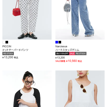
OUTLET
RANKING
RE STOCK
COMING SOON
PICCIN
Narcissus
TOPICS
ドットテーパードパンツ
ハートスタッズデニム
RE STOCK
2BUY10%OFF
SALE
RE STOCK
JOURNAL
13,200
¥
13,200
税込
¥
10,560
¥
SALE価格
税込
INFORMATION
RECRUIT
はじめてご利用の方へ
お問い合わせ