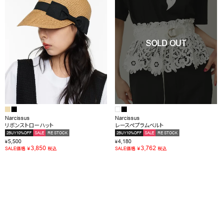
Narcissus
Narcissus
リボンストローハット
レースペプラムベルト
2BUY10%OFF
SALE
RE STOCK
2BUY10%OFF
SALE
RE STOCK
5,500
4,180
¥
¥
3,850
3,762
¥
¥
SALE価格
税込
SALE価格
税込