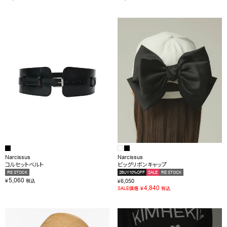
Narcissus
Narcissus
コルセットベルト
ビッグリボンキャップ
RE STOCK
2BUY10%OFF
SALE
RE STOCK
5,060
¥
6,050
税込
¥
4,840
¥
SALE価格
税込