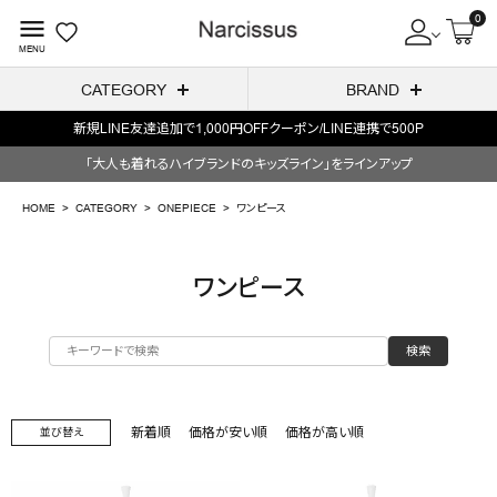
0
menu
MENU
CATEGORY
BRAND
新規LINE友達追加で1,000円OFFクーポン/LINE連携で500P
ACCOUNT MENU
「大人も着れるハイブランドのキッズライン」をラインアップ
ようこそ ゲスト 様
HOME
CATEGORY
ONEPIECE
ワンピース
meeting_room
person
ログイン
会員登録
ワンピース
search
検索
NEW IN
CATEGORY
新着順
価格が安い順
価格が高い順
並び替え
BRAND
SALE