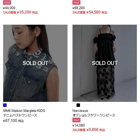
SALE
SALE
44,000
68,200
¥
¥
35,200
54,560
¥
¥
SALE価格
税込
SALE価格
税込
MM6 Maison Margiela KIDS
Narcissus
デニムベストワンピース
オフショルフラワーワンピース
67,100
SALE
¥
税込
14,080
¥
9,856
¥
SALE価格
税込