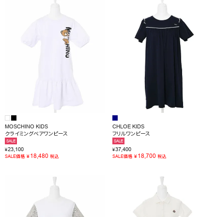
OUTLET
RANKING
RE STOCK
COMING SOON
TOPICS
JOURNAL
MOSCHINO KIDS
CHLOE KIDS
クライミングベアワンピース
フリルワンピース
INFORMATION
SALE
SALE
23,100
37,400
¥
¥
RECRUIT
18,480
18,700
¥
¥
SALE価格
税込
SALE価格
税込
はじめてご利用の方へ
お問い合わせ