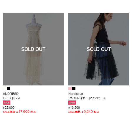
ANDRESD
Narcissus
レースドレス
フリルレイヤードワンピース
SALE
SALE
22,000
13,200
¥
¥
17,600
9,240
¥
¥
SALE価格
税込
SALE価格
税込