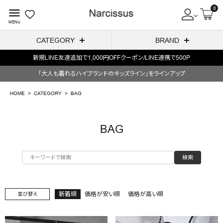
0
menu
MENU
CATEGORY
BRAND
新規LINE友達追加で1,000円OFFクーポン/LINE連携で500P
ACCOUNT MENU
「大人も着れるハイブランドのキッズライン」をラインアップ
ようこそ ゲスト 様
HOME
CATEGORY
BAG
meeting_room
person
ログイン
会員登録
BAG
search
検索
NEW IN
CATEGORY
新着順
価格が安い順
価格が高い順
並び替え
BRAND
SALE