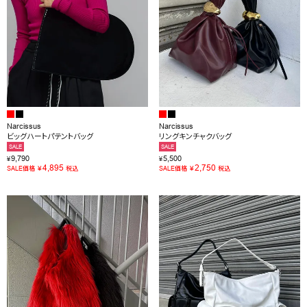
Narcissus
Narcissus
ビッグハートパテントバッグ
リングキンチャクバッグ
SALE
SALE
9,790
5,500
¥
¥
4,895
2,750
¥
¥
SALE価格
税込
SALE価格
税込