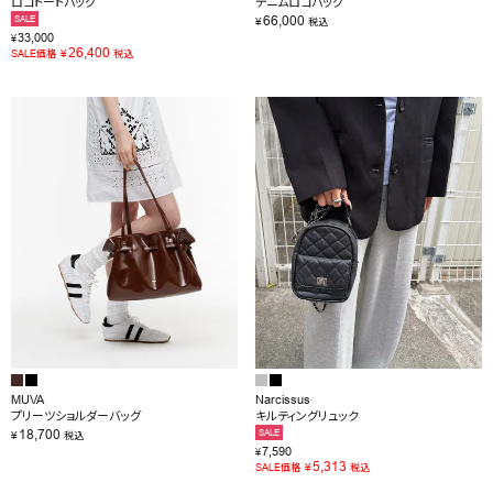
ロゴトートバッグ
デニムロゴバッグ
66,000
SALE
¥
税込
33,000
¥
26,400
¥
SALE価格
税込
MUVA
Narcissus
プリーツショルダーバッグ
キルティングリュック
18,700
SALE
¥
税込
7,590
¥
5,313
¥
SALE価格
税込