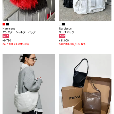
Narcissus
Narcissus
モンスターショルダーバッグ
マルチバッグ
SALE
SALE
9,790
11,000
¥
¥
4,895
6,600
¥
¥
SALE価格
税込
SALE価格
税込