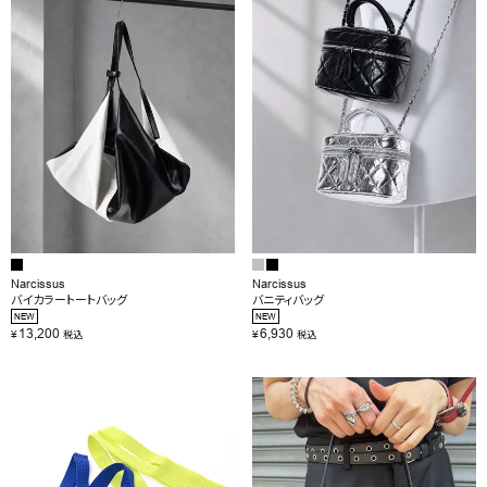
OUTLET
RANKING
RE STOCK
COMING SOON
TOPICS
JOURNAL
Narcissus
Narcissus
バイカラートートバッグ
バニティバッグ
INFORMATION
NEW
NEW
13,200
6,930
¥
¥
税込
税込
RECRUIT
はじめてご利用の方へ
お問い合わせ