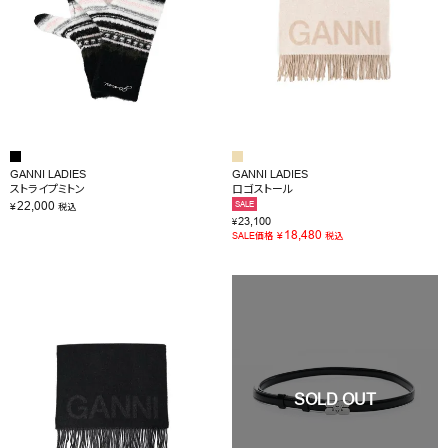
GANNI LADIES
GANNI LADIES
ストライプミトン
ロゴストール
22,000
SALE
¥
税込
23,100
¥
18,480
¥
SALE価格
税込