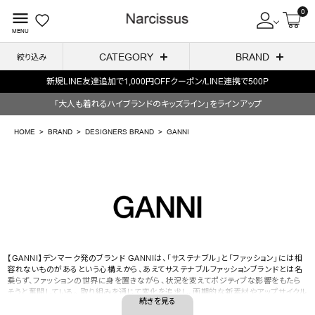
0
menu
MENU
CATEGORY
BRAND
絞り込み
新規LINE友達追加で1,000円OFFクーポン/LINE連携で500P
ACCOUNT MENU
「大人も着れるハイブランドのキッズライン」をラインアップ
ようこそ ゲスト 様
HOME
BRAND
DESIGNERS BRAND
GANNI
meeting_room
person
ログイン
会員登録
GANNI
search
NEW IN
CATEGORY
【GANNI】デンマーク発のブランド GANNIは、「サステナブル」と「ファッション」には相
容れないものがあるという心構えから、あえてサステナブルファッションブランドとは名
乗らず、ファッションの世界に身を置きながら、状況を変えてポジティブな影響をもたら
BRAND
そうと奮闘している。 取り組みを通じて変化を追求し、画期的な新素材やアップサイクル
の生地を積極的に取り入れつつ、デザイン性が高く一生着られる服づくりに挑戦。
SALE