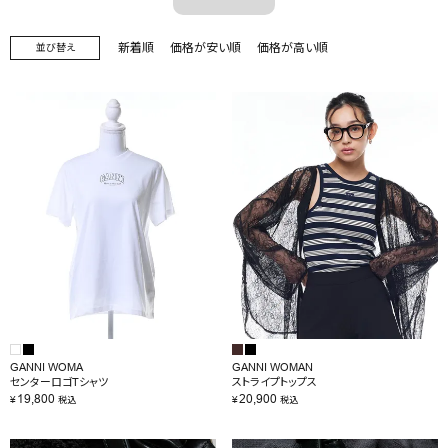
OUTLET
新着順
価格が安い順
価格が高い順
並び替え
RANKING
RE STOCK
COMING SOON
TOPICS
JOURNAL
INFORMATION
RECRUIT
はじめてご利用の方へ
GANNI WOMA
GANNI WOMAN
センターロゴTシャツ
ストライプトップス
19,800
20,900
お問い合わせ
¥
¥
税込
税込