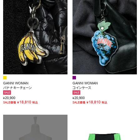
GANNI WOMAN
GANNI WOMAN
バナナキーチェーン
コインケース
SALE
SALE
20,900
20,900
¥
¥
18,810
18,810
¥
¥
SALE価格
税込
SALE価格
税込