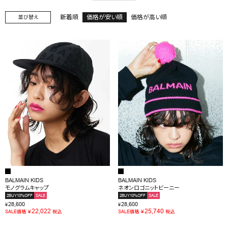
新着順
価格が安い順
価格が高い順
並び替え
OUTLET
RANKING
RE STOCK
COMING SOON
TOPICS
JOURNAL
INFORMATION
RECRUIT
BALMAIN KIDS
BALMAIN KIDS
はじめてご利用の方へ
モノグラムキャップ
ネオンロゴニットビーニー
2BUY10%OFF
SALE
2BUY10%OFF
SALE
お問い合わせ
28,600
28,600
¥
¥
22,022
25,740
¥
¥
SALE価格
税込
SALE価格
税込