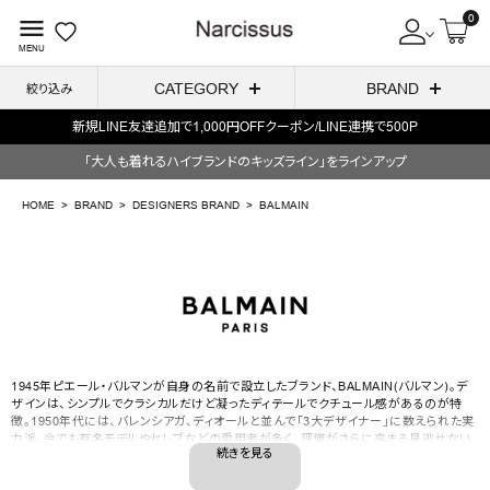
0
menu
MENU
CATEGORY
BRAND
絞り込み
新規LINE友達追加で1,000円OFFクーポン/LINE連携で500P
ACCOUNT MENU
「大人も着れるハイブランドのキッズライン」をラインアップ
ようこそ ゲスト 様
HOME
BRAND
DESIGNERS BRAND
BALMAIN
meeting_room
person
ログイン
会員登録
BALMAIN
search
NEW IN
1945年ピエール・バルマンが自身の名前で設立したブランド、BALMAIN(バルマン)。デ
CATEGORY
ザインは、シンプルでクラシカルだけど凝ったディテールでクチュール感があるのが特
徴。1950年代には、バレンシアガ、ディオールと並んで「3大デザイナー」に数えられた実
力派。今でも有名モデルやセレブなどの愛用者が多く、評価がさらに高まる見逃せない
BRAND
ブランドです。
SALE