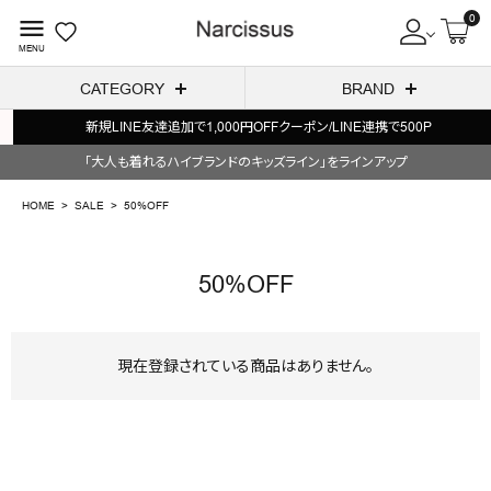
0
menu
MENU
CATEGORY
BRAND
新規LINE友達追加で1,000円OFFクーポン/LINE連携で500P
ACCOUNT MENU
「大人も着れるハイブランドのキッズライン」をラインアップ
ようこそ ゲスト 様
HOME
SALE
50%OFF
meeting_room
person
ログイン
会員登録
50%OFF
search
NEW IN
現在登録されている商品はありません。
CATEGORY
BRAND
SALE