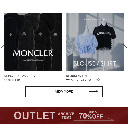
OUTLET
RANKING
RE STOCK
COMING SOON
TOPICS
JOURNAL
MONCLERモンクレール
BLOUSE/SHIRT
INFORMATION
OUTER Edit
デイリーにもオフィスにも◎
RECRUIT
VIEW MORE
はじめてご利用の方へ
お問い合わせ