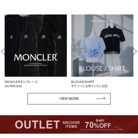
OUTLET
RANKING
RE STOCK
COMING SOON
TOPICS
JOURNAL
MONCLERモンクレール
BLOUSE/SHIRT
INFORMATION
OUTER Edit
デイリーにもオフィスにも◎
RECRUIT
VIEW MORE
はじめてご利用の方へ
お問い合わせ