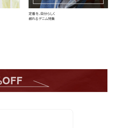
定番を、自分らしく
世界中
頼れるデニム特集
PLAY 