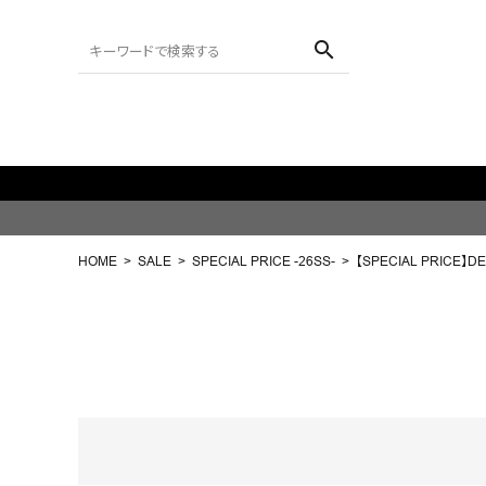
search
ACCOUNT MENU
ようこそ ゲスト 様
HOME
SALE
SPECIAL PRICE -26SS-
【SPECIAL PRICE】D
meeting_room
person
ログイン
会員登録
search
NEW IN
CATEGORY