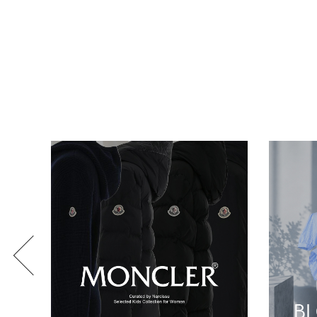
BRAND
SALE
OUTLET
RANKING
RE STOCK
COMING SOON
TOPICS
JOURNAL
INFORMATION
RECRUIT
はじめてご利用の方へ